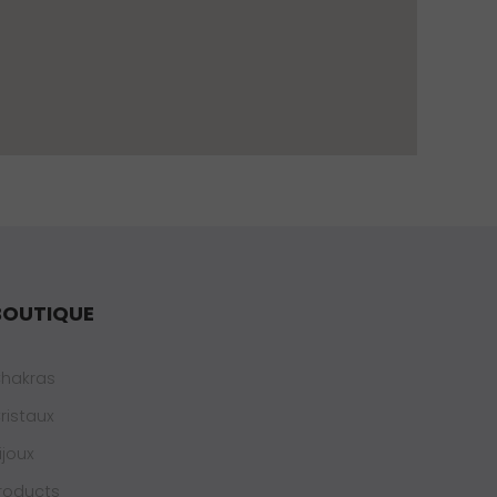
BOUTIQUE
hakras
ristaux
ijoux
roducts