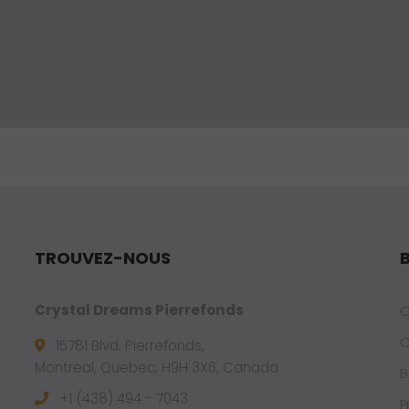
TROUVEZ-NOUS
Crystal Dreams Pierrefonds
C
C
15781 Blvd. Pierrefonds,
Montreal, Quebec, H9H 3X6, Canada
B
+1 (438) 494 - 7043
P