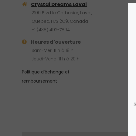
Crystal Dreams Laval
2100 Blvd le Corbusier, Laval,
Quebec, H7S 2C9, Canada
+1 ‪(438) 492-7804
Heures d’ouverture
Sam-Mer: 11 h à 18 h
Jeudi-Vend: 11 h à 20 h
Politique d’échange et
remboursement