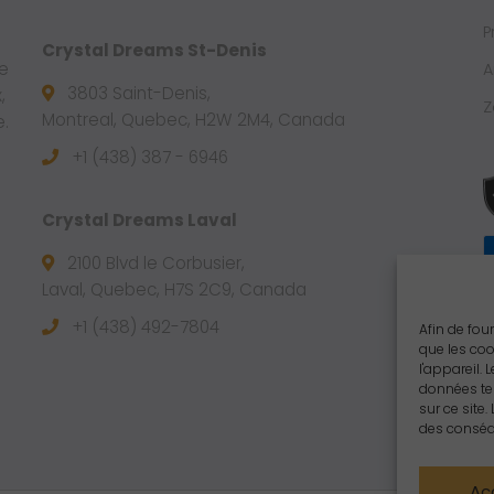
P
Crystal Dreams St-Denis
e
A
3803 Saint-Denis,
,
Z
Montreal, Quebec, H2W 2M4, Canada
e.
+1 (438) 387 - 6946
Crystal Dreams Laval
2100 Blvd le Corbusier,
Laval, Quebec, H7S 2C9, Canada
+1 ‪(438) 492-7804‬
Afin de fou
que les coo
l'appareil.
données te
sur ce site
des conséqu
Ac