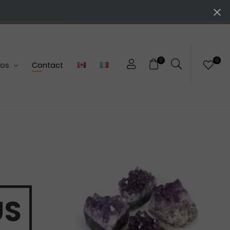
0
0
pos
Contact
US