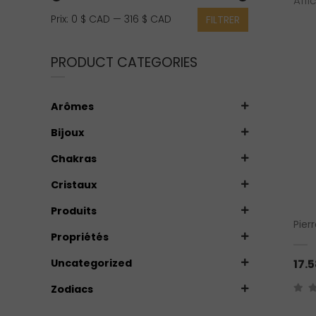
Affi
Prix
Prix
Prix:
0 $ CAD
—
316 $ CAD
FILTRER
min
max
PRODUCT CATEGORIES
Arômes
Bijoux
Chakras
Cristaux
Produits
Pier
Propriétés
Uncategorized
17.
Zodiacs