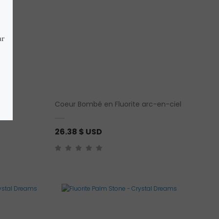
ite
Coeur Bombé en Fluorite arc-en-ciel
26.38
$ USD