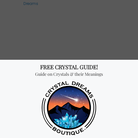
hyste auralite brute
Ensemble de 7 Cristaux d
21.98
$ USD
24
$ USD
5.00
sur 5
 sur
on client