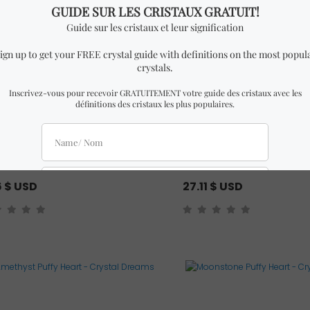
re de Soleil Roulée
Coeur bombé en Labrador
6
$ USD
27.11
$ USD