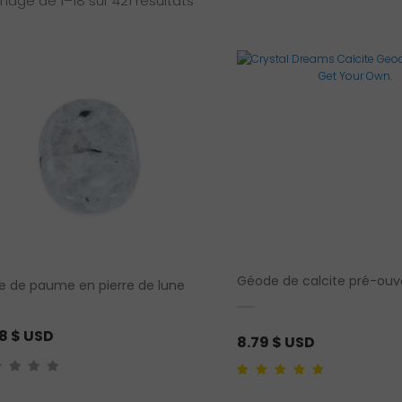
chage de 1–18 sur 421 résultats
du
plus
récent
au
plus
ancien
Géode de calcite pré-ouv
re de paume en pierre de lune
58
$ USD
8.79
$ USD
Noté
1
5.00
sur 5
basé sur