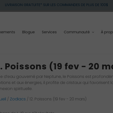
LIVRAISON GRATUITE* SUR LES COMMANDES DE PLUS DE 100$
nements
Blogue
Services
Communauté
À pro
2. Poissons (19 fev - 20 m
e d’eau gouverné par Neptune, le Poissons est profondément
ions et aux énergies, il profite de cristaux qui favorisent l
exion spirituelle.
eil
/
Zodiacs
/ 12. Poissons (19 fev - 20 mars)
Trié