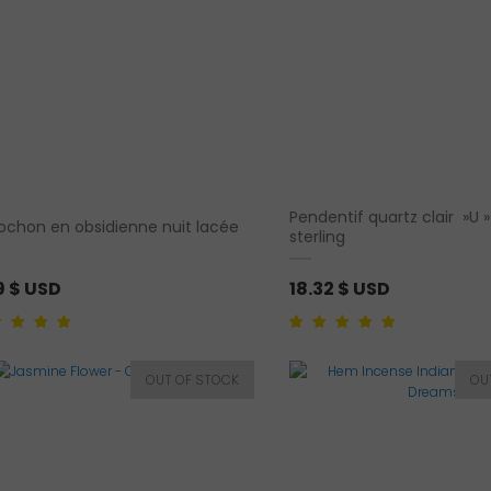
Pendentif quartz clair »U 
chon en obsidienne nuit lacée
sterling
9
$ USD
18.32
$ USD
5.00
sur 5
Noté
1
5.00
sur 5
 sur
basé sur
on client
notation client