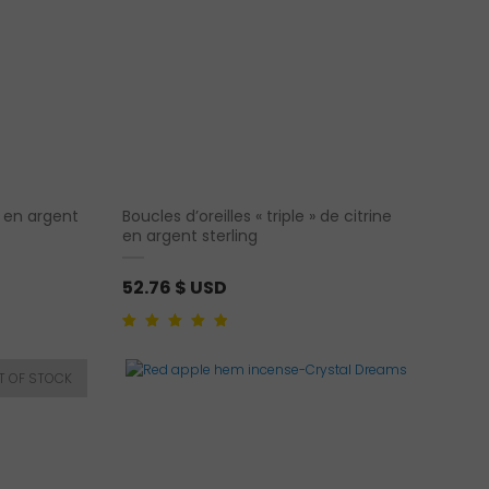
» en argent
Boucles d’oreilles « triple » de citrine
en argent sterling
52.76
$ USD
Noté
1
5.00
sur 5
basé sur
notation client