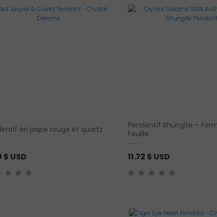
Pendentif Shungite – For
entif en jaspe rouge et quartz
Feuille
9
$ USD
11.72
$ USD