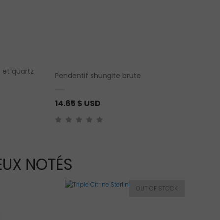
 et quartz
Pendentif shungite brute
14.65
$ USD
EUX NOTÉS