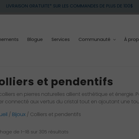
LIVRAISON GRATUITE* SUR LES COMMANDES DE PLUS DE 100$
nements
Blogue
Services
Communauté
À pro
olliers et pendentifs
colliers en pierres naturelles allient esthétique et énergie
er connecté aux vertus du cristal tout en ajoutant une touc
eil
/
Bijoux
/ Colliers et pendentifs
Trié
chage de 1–18 sur 305 résultats
du