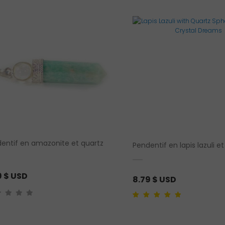
plus
récent
au
plus
ancien
entif en amazonite et quartz
Pendentif en lapis lazuli e
9
$ USD
8.79
$ USD
Noté
1
5.00
sur 5
basé sur
notation client