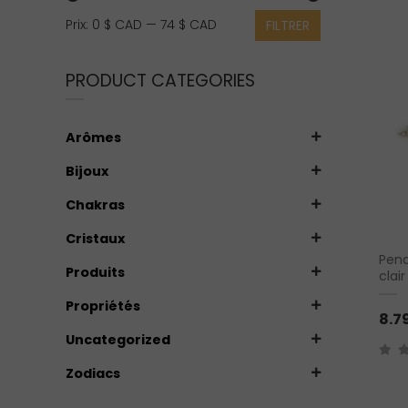
Prix
Prix
Prix:
0 $ CAD
—
74 $ CAD
FILTRER
min
max
PRODUCT CATEGORIES
Arômes
Bijoux
Chakras
Cristaux
Pend
Produits
clair
Propriétés
8.7
Uncategorized
Zodiacs