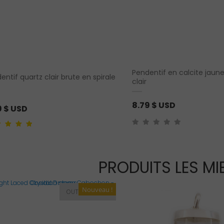
Pendentif en calcite jaune
entif quartz clair brute en spirale
clair
8.79
$ USD
9
$ USD
5.00
sur 5
 sur
on client
PRODUITS LES MI
Nouveau !