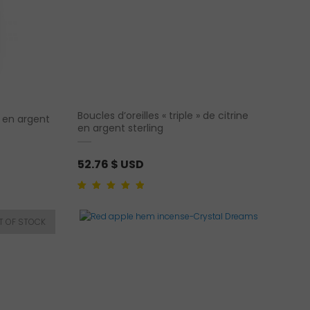
Boucles d’oreilles « triple » de citrine
» en argent
en argent sterling
52.76
$ USD
Noté
1
5.00
sur 5
basé sur
notation client