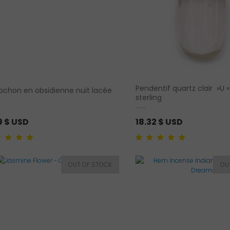
Pendentif quartz clair »U 
chon en obsidienne nuit lacée
sterling
9
$ USD
18.32
$ USD
5.00
sur 5
Noté
1
5.00
sur 5
 sur
basé sur
on client
notation client