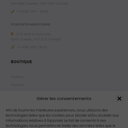
Montreal, Quebec, H2W 2M4, Canada
+1 (438) 387 - 6946
Crystal Dreams Laval
2100 Blvd le Corbusier,
Laval, Quebec, H7S 2C9, Canada
+1 ‪(438) 492-7804‬
BOUTIQUE
Chakras
Cristaux
Bijoux
Gérer les consentements
Products
Propriétés
Afin de fournir les meilleures expériences, nous utilisons des
technologies telles que les cookies pour stocker et/ou accéder aux
Arômes
informations relatives à l'appareil. Le fait de consentir à ces
Zodiacs
technologies nous permettra de traiter des données telles que le