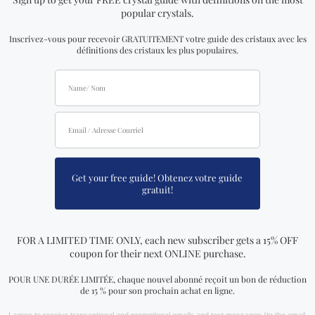
pleinement à vos attentes. Acheter chez Crystal
Dreams, c’est choisir des pierres naturelles et
sélectionnées avec soin pour vous accompagner sur
votre chemin spirituel.
Commencez votre voyage spirituel dès aujourd’hui
Chez
Crystal Dreams
, nous nous engageons à rendre
les cristaux accessibles à tous grâce à une expérience
d’achat fluide et personnalisée. Parcourez notre vaste
collection, consultez nos guides détaillés et laissez-nous
vous aider à trouver le cristal parfait pour vous. Visitez
notre site dès aujourd’hui et laissez l’Univers vous guider
vers la pierre qui résonne avec votre énergie.