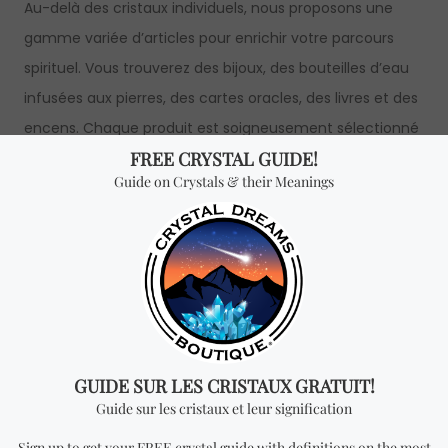
Au-delà des cristaux individuels, nous proposons une
gamme variée d’articles pour enrichir votre parcours
spirituel. Vous trouverez des bijoux, des bouteilles d’eau
infusées aux pierres, des cartes oracles, des livres et des
encens. Chaque produit est soigneusement sélectionné
pour compléter votre pratique et apporter des énergies
positives à votre quotidien. Que vous souhaitez élargir
votre collection ou offrir un cadeau unique, Crystal
Dreams a ce qu’il vous faut.
Nous avons à cœur de proposer des cristaux de haute
qualité, issus de sources éthiques et responsables.
Chaque pierre est minutieusement vérifiée pour garantir
son authenticité. Nous privilégions la transparence et la
satisfaction, afin que chaque achat corresponde