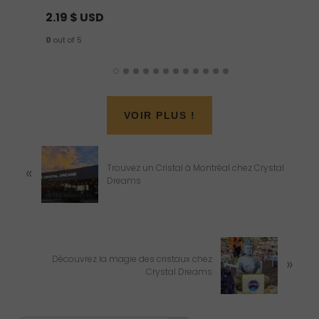
2.19
$ USD
18.32
0
out of 5
0
out of 
VOIR PLUS !
P
r
Trouvez un Cristal à Montréal chez Crystal
«
e
Dreams
v
i
o
u
s
N
P
e
Découvrez la magie des cristaux chez
»
o
x
Crystal Dreams
s
t
t
P
:
o