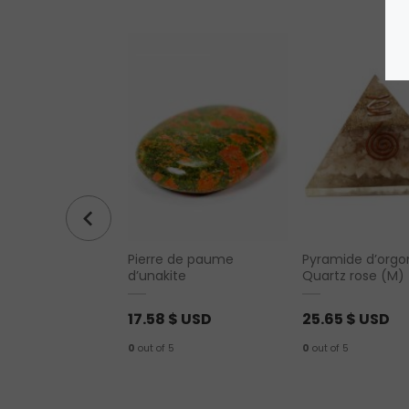
de paume en oeil
Pierre de paume
Pyramide d’orgo
e
d’unakite
Quartz rose (M)
$ USD
17.58
$ USD
25.65
$ USD
0
out of 5
0
out of 5