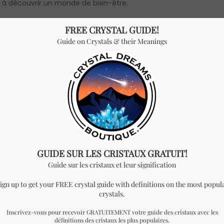
e à découvrir un monde de bien-être.
nir seulement des outils spirituels, nous inspirons aussi un mod
, vous trouverez plus que des produits; vous découvrirez une
 attiré par la tourmaline noire ou le quartz rose, notre espac
te à Crystal Dreams est une chance d’apprendre, de connecter et
uelque chose de spécial?
il à nos produits les plus
vendus!