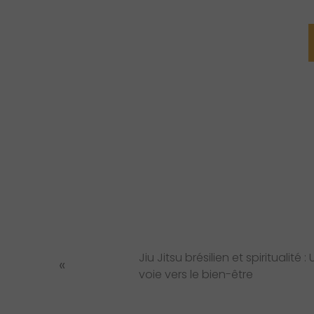
P
r
e
v
i
o
u
s
P
o
s
Jiu Jitsu brésilien et spiritualité :
«
t
voie vers le bien-être
: