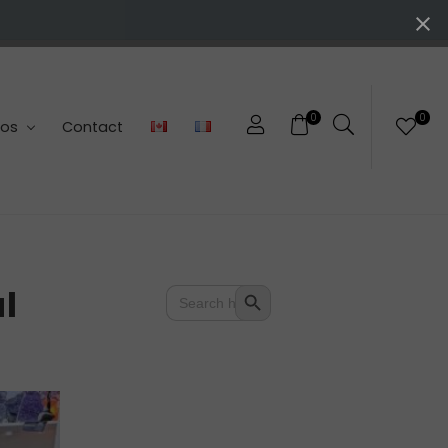
0
0
pos
Contact
Search
l
Search Button
for: