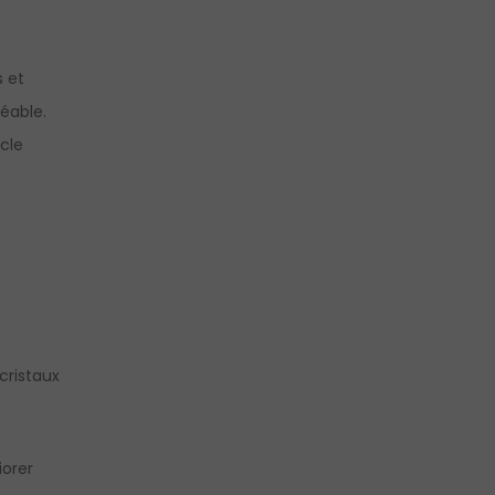
s et
éable.
cle
cristaux
iorer