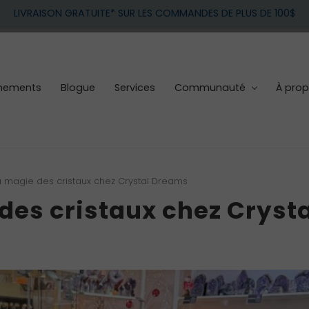
LIVRAISON GRATUITE* SUR LES COMMANDES DE PLUS DE 100$
nements
Blogue
Services
Communauté
À pro
 magie des cristaux chez Crystal Dreams
des cristaux chez Crysta