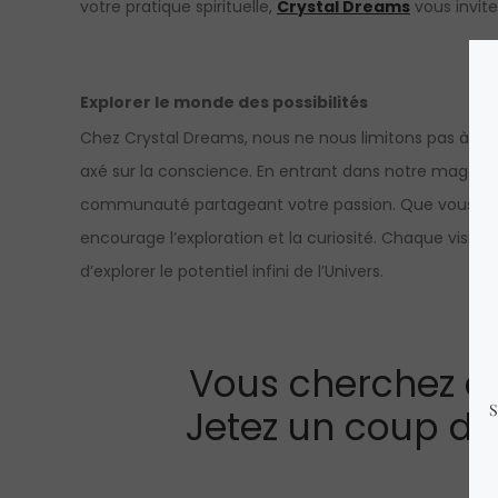
votre pratique spirituelle,
Crystal Dreams
vous invit
Explorer le monde des possibilités
Chez Crystal Dreams, nous ne nous limitons pas à four
axé sur la conscience. En entrant dans notre magasin
communauté partageant votre passion. Que vous soyez
encourage l’exploration et la curiosité. Chaque visi
d’explorer le potentiel infini de l’Univers.
Vous cherchez q
Jetez un coup d'œ