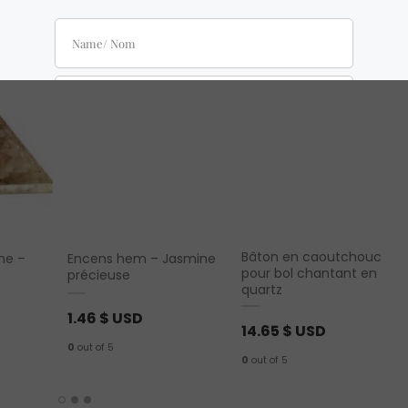
Bâton en caoutchouc
ne –
Encens hem – Jasmine
pour bol chantant en
précieuse
quartz
1.46
$ USD
14.65
$ USD
0
out of 5
0
out of 5