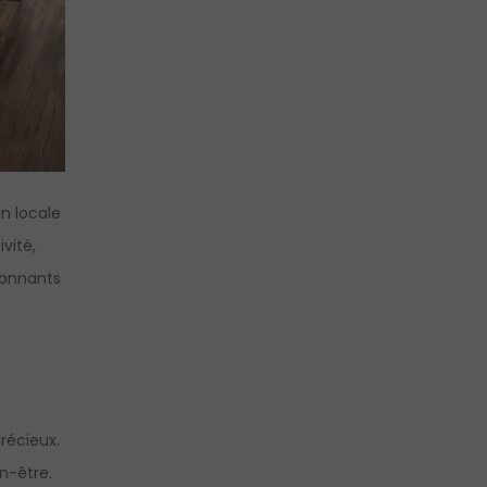
n locale
vité,
tonnants
récieux.
n-être.