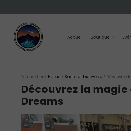
Skip
Skip
Skip
Skip
Skip
to
to
to
to
to
right
main
primary
secondary
footer
header
content
sidebar
sidebar
navigation
Accueil
Boutique
Évé
Cristaux
et
Home
Santé et bien-être
You are here:
/
/
Découvrez la
pierres
Découvrez la magie 
Dreams