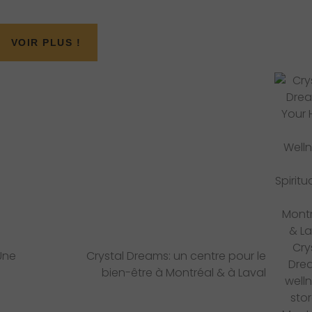
VOIR PLUS !
N
e
x
t
P
o
s
t
:
 Une
Crystal Dreams: un centre pour le
bien-être à Montréal & à Laval