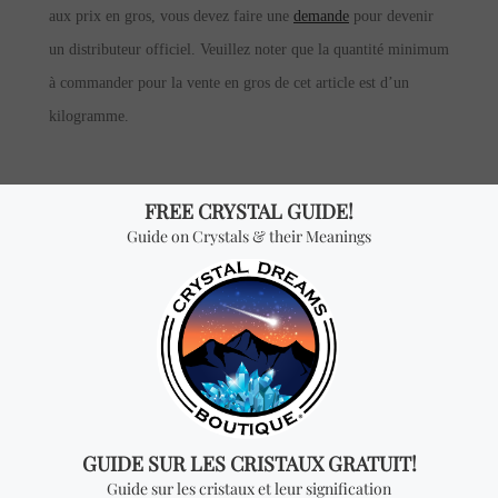
aux prix en gros, vous devez faire une
demande
pour devenir
un distributeur officiel. Veuillez noter que la quantité minimum
à commander pour la vente en gros de cet article est d’un
kilogramme.
Vous cherchez quelque
chose de spécial? Jetez un
coup d'œil à nos produits les
plus vendus!