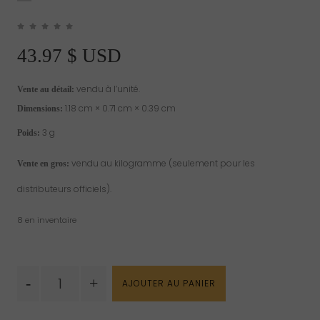
43.97
$ USD
vendu à l’unité.
Vente au détail:
1.18 cm × 0.71 cm × 0.39 cm
Dimensions:
3 g
Poids:
vendu au kilogramme (seulement pour les
Vente en gros:
distributeurs officiels).
8 en inventaire
quantité
-
+
AJOUTER AU PANIER
de
Ambre
polie