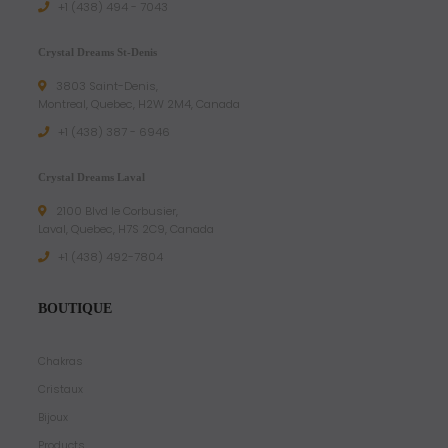
+1 (438) 494 - 7043
Crystal Dreams St-Denis
3803 Saint-Denis,
Montreal, Quebec, H2W 2M4, Canada
+1 (438) 387 - 6946
Crystal Dreams Laval
2100 Blvd le Corbusier,
Laval, Quebec, H7S 2C9, Canada
+1 ‪(438) 492-7804‬
BOUTIQUE
Chakras
Cristaux
Bijoux
Products