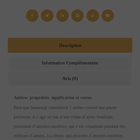
avec
un
insecte
fossilisé
Description
Information Complémentaire
Avis (0)
Ambre
: p
ropriétés, signification et vertus
Bien que beaucoup considèrent l’ambre comme une pierre
précieuse, il s’agit en fait d’une résine d’arbre fossilisée,
provenant d’anciens conifères, qui s’est cristallisée pendant des
millions d’années. La résine, qui provient d’anciens conifères,