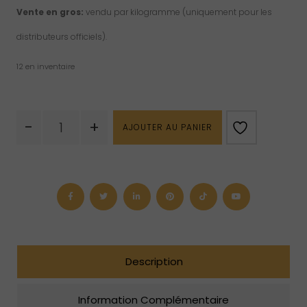
Vente en gros:
vendu par kilogramme (uniquement pour les
distributeurs officiels).
12 en inventaire
quantité
-
+
AJOUTER AU PANIER
de
Angélite
roulée
Description
Information Complémentaire