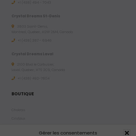
+1 (438) 494 - 7043
Crystal Dreams St-Denis
3803 Saint-Denis,
Montreal, Quebec, H2W 2M4, Canada
+1 (438) 387 - 6946
Crystal Dreams Laval
2100 Blvd le Corbusier,
Laval, Quebec, H7S 2C9, Canada
+1 ‪(438) 492-7804‬
BOUTIQUE
Chakras
Cristaux
Bijoux
Gérer les consentements
Products