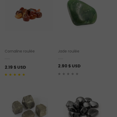
Cornaline roulée
Jade roulée
2.90
$ USD
2.19
$ USD
Noté
1
5.00
sur 5
basé sur
notation
client