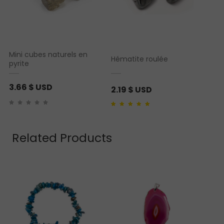
Mini cubes naturels en
Hématite roulée
pyrite
3.66
$ USD
2.19
$ USD
Noté
1
5.00
sur 5
basé sur
notation
client
Related Products