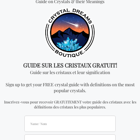
Vous cherchez quelque
chose de spécial? Jetez
un coup d'œil à nos
produits les plus
vendus!