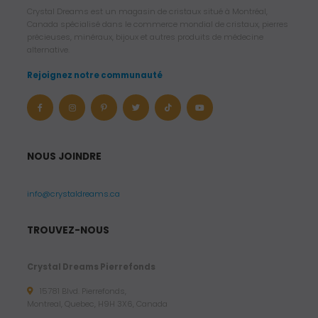
Crystal Dreams est un magasin de cristaux situé à Montréal,
Canada spécialisé dans le commerce mondial de cristaux, pierres
précieuses, minéraux, bijoux et autres produits de médecine
alternative.
Rejoignez notre communauté
NOUS JOINDRE
info@crystaldreams.ca
TROUVEZ-NOUS
Crystal Dreams Pierrefonds
15781 Blvd. Pierrefonds,
Montreal, Quebec, H9H 3X6, Canada