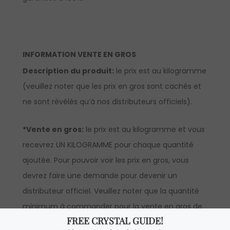
INFORMATION VENTE EN GROS
Description du produit:
le prix est au kilogramme
(veuillez noter que les prix en gros sont cachés et
ne sont révélés qu’à nos distributeurs officiels).
*Vente en gros:
le prix est au kilogramme et vous
recevrez UN KILOGRAMME pour chaque quantité
ajoutée. Pour pouvoir voir les prix en gros, vous
devrez faire une demande pour devenir un
distributeur officiel. Veuillez noter que la quantité
minimum à commander pour la vente en gros de
cet article est d’un kilogramme.