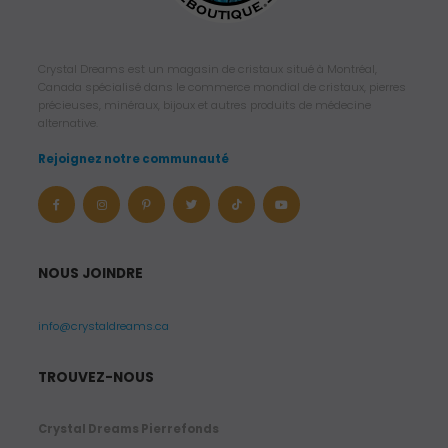
Crystal Dreams est un magasin de cristaux situé à Montréal,
Canada spécialisé dans le commerce mondial de cristaux, pierres
précieuses, minéraux, bijoux et autres produits de médecine
alternative.
Rejoignez notre communauté
NOUS JOINDRE
info@crystaldreams.ca
TROUVEZ-NOUS
Crystal Dreams Pierrefonds