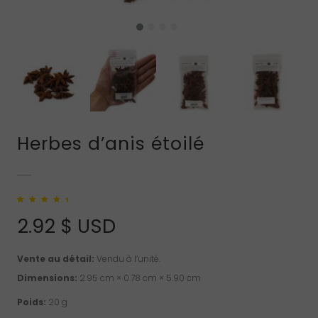
Herbes d’anis étoilé
Noté
1
5.00
sur
5 basé sur
2.92
$ USD
notation client
Vente au détail:
Vendu à l’unité.
Dimensions:
2.95 cm × 0.78 cm × 5.90 cm
Poids:
20 g