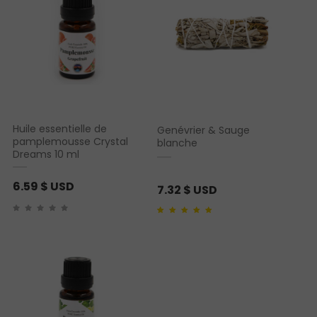
Huile essentielle de
Genévrier & Sauge
pamplemousse Crystal
blanche
Dreams 10 ml
6.59
$ USD
7.32
$ USD
Noté
1
5.00
sur 5
basé sur
notation
client