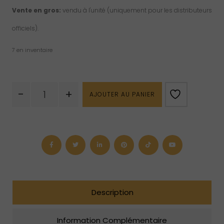
Vente en gros:
vendu à l'unité (uniquement pour les distributeurs
officiels).
7 en inventaire
quantité
-
+
AJOUTER AU PANIER
de
Herbes
d'anis
étoilé
Description
Information Complémentaire