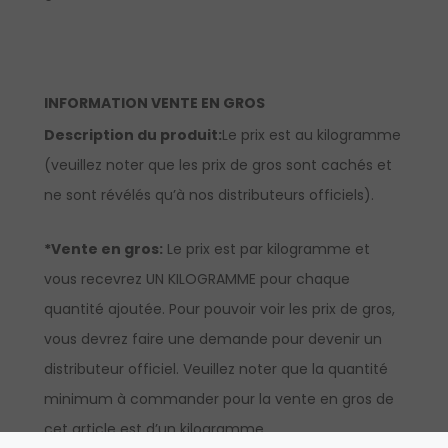
INFORMATION VENTE EN GROS
Description du produit:
Le prix est au kilogramme
(veuillez noter que les prix de gros sont cachés et
ne sont révélés qu’à nos distributeurs officiels).
*Vente en gros:
Le prix est par kilogramme et
vous recevrez UN KILOGRAMME pour chaque
quantité ajoutée. Pour pouvoir voir les prix de gros,
vous devrez faire une demande pour devenir un
distributeur officiel. Veuillez noter que la quantité
minimum à commander pour la vente en gros de
cet article est d’un kilogramme.