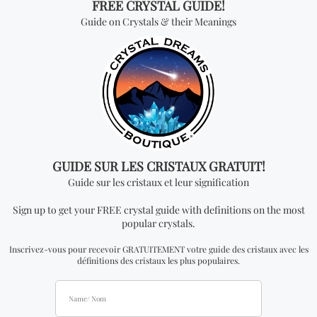
Vous cherchez quelque
chose de spécial? Jetez
un coup d'œil à nos
produits les plus
vendus!