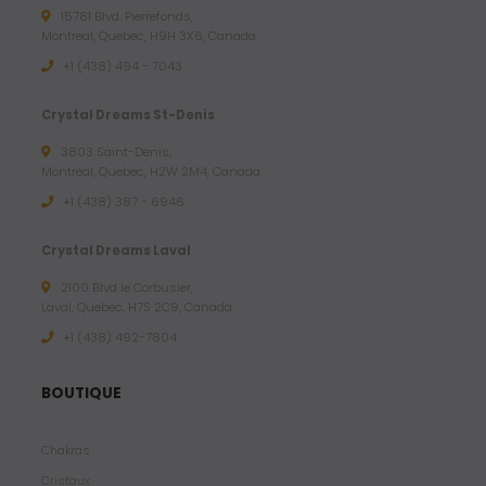
15781 Blvd. Pierrefonds,
Montreal, Quebec, H9H 3X6, Canada
+1 (438) 494 - 7043
Crystal Dreams St-Denis
3803 Saint-Denis,
Montreal, Quebec, H2W 2M4, Canada
+1 (438) 387 - 6946
Crystal Dreams Laval
2100 Blvd le Corbusier,
Laval, Quebec, H7S 2C9, Canada
+1 ‪(438) 492-7804‬
BOUTIQUE
Chakras
Cristaux