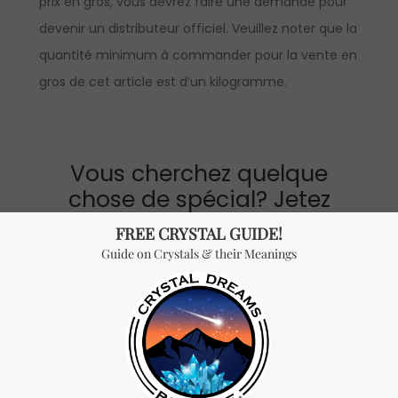
prix en gros, vous devrez faire une demande pour
devenir un distributeur officiel. Veuillez noter que la
quantité minimum à commander pour la vente en
gros de cet article est d’un kilogramme.
Vous cherchez quelque
chose de spécial? Jetez
un coup d'œil à nos
produits les plus
vendus!