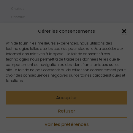
Chakras
Cristaux
Bijoux
Gérer les consentements
Products
Propriétés
Afin de fournir les meilleures expériences, nous utilisons des
technologies telles que les cookies pour stocker et/ou accéder aux
Arômes
informations relatives à l'appareil. Le fait de consentir à ces
Zodiacs
technologies nous permettra de traiter des données telles que le
comportement de navigation ou des identifiants uniques sur ce
site. Le fait de ne pas consentir ou de retirer son consentement peut
avoir des conséquences négatives sur certaines caractéristiques et
fonctions.
Accepter
Refuser
Voir les préférences
Copyright Crystal Dreams® 2023. Tous droits réservés.