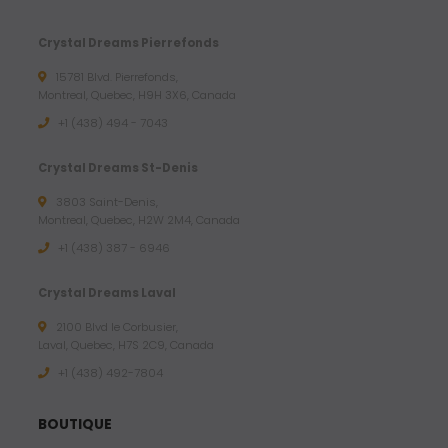
Crystal Dreams Pierrefonds
15781 Blvd. Pierrefonds,
Montreal, Quebec, H9H 3X6, Canada
+1 (438) 494 - 7043
Crystal Dreams St-Denis
3803 Saint-Denis,
Montreal, Quebec, H2W 2M4, Canada
+1 (438) 387 - 6946
Crystal Dreams Laval
2100 Blvd le Corbusier,
Laval, Quebec, H7S 2C9, Canada
+1 ‪(438) 492-7804‬
BOUTIQUE