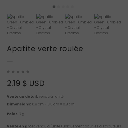
Apatite verte roulée
2.19
$ USD
Vente au détail:
vendu à l’unité.
Dimensions:
0.8 cm × 0.8 cm × 0.8 cm
Poids:
7 g
Vente en gros:
vendu à l'unité (uniquement pour les distributeurs