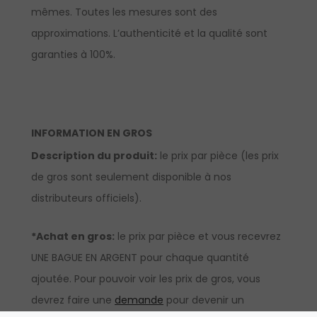
mêmes. Toutes les mesures sont des
approximations. L’authenticité et la qualité sont
garanties à 100%.
INFORMATION EN GROS
Description du produit:
le prix par pièce (les prix
de gros sont seulement disponible à nos
distributeurs officiels).
*Achat en gros:
le prix par pièce et vous recevrez
UNE BAGUE EN ARGENT pour chaque quantité
ajoutée. Pour pouvoir voir les prix de gros, vous
devrez faire une
demande
pour devenir un