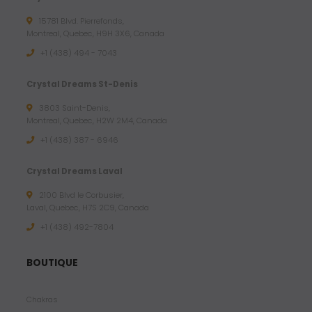
15781 Blvd. Pierrefonds,
Montreal, Quebec, H9H 3X6, Canada
+1 (438) 494 - 7043
Crystal Dreams St-Denis
3803 Saint-Denis,
Montreal, Quebec, H2W 2M4, Canada
+1 (438) 387 - 6946
Crystal Dreams Laval
2100 Blvd le Corbusier,
Laval, Quebec, H7S 2C9, Canada
+1 ‪(438) 492-7804‬
BOUTIQUE
Chakras