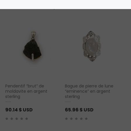
Vous aimerez peut-être aussi…
Pendentif “brut” de
Bague de pierre de lune
moldavite en argent
“eminence” en argent
sterling
sterling
90.14
$ USD
65.96
$ USD