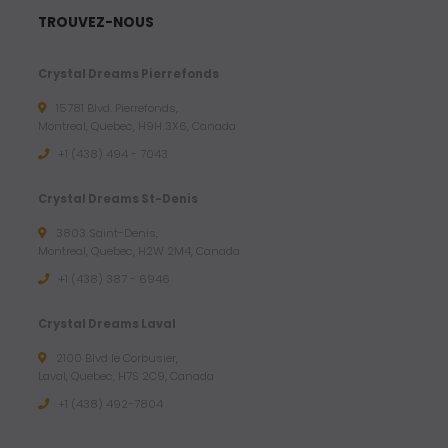
TROUVEZ-NOUS
Crystal Dreams Pierrefonds
15781 Blvd. Pierrefonds,
Montreal, Quebec, H9H 3X6, Canada
+1 (438) 494 - 7043
Crystal Dreams St-Denis
3803 Saint-Denis,
Montreal, Quebec, H2W 2M4, Canada
+1 (438) 387 - 6946
Crystal Dreams Laval
2100 Blvd le Corbusier,
Laval, Quebec, H7S 2C9, Canada
+1 ‪(438) 492-7804‬