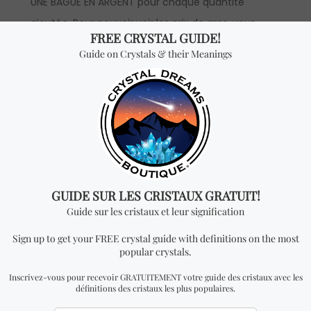
UNE BAGUE EN ARGENT pour chaque quantité
ajoutée. Pour pouvoir voir les prix de gros, vous
devrez faire une
demande
pour devenir un
distributeur officiel.
Vous cherchez quelque
chose de spécial? Jetez
un coup d'œil à nos
produits les plus
vendus!