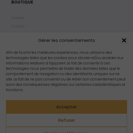
BOUTIQUE
Chakras
Cristaux
Bijoux
Gérer les consentements
Products
Propriétés
Afin de fournir les meilleures expériences, nous utilisons des
technologies telles que les cookies pour stocker et/ou accéder aux
Arômes
informations relatives à l'appareil. Le fait de consentir à ces
Zodiacs
technologies nous permettra de traiter des données telles que le
comportement de navigation ou des identifiants uniques sur ce
site. Le fait de ne pas consentir ou de retirer son consentement peut
avoir des conséquences négatives sur certaines caractéristiques et
fonctions.
Accepter
Refuser