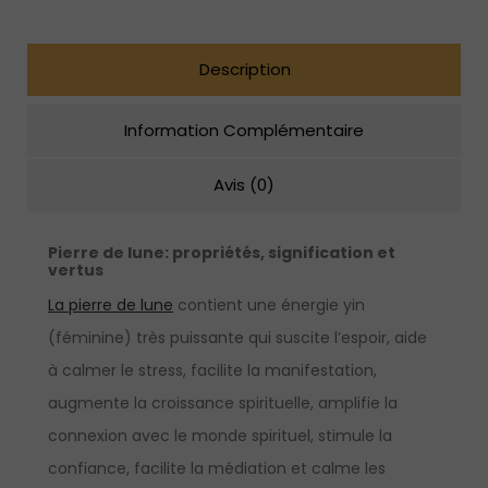
en
argent
sterling
Description
Information Complémentaire
Avis (0)
Pierre de lune:
propriétés, signification et
vertus
La pierre de lune
contient une énergie yin
(féminine) très puissante qui suscite l’espoir, aide
à calmer le stress, facilite la manifestation,
augmente la croissance spirituelle, amplifie la
connexion avec le monde spirituel, stimule la
confiance, facilite la médiation et calme les