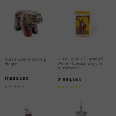
Jeu de tarot « Original A.E.
Ours en pierre de sang
Waite » (version anglaise
dragon
seulement)
17.58
$ USD
21.98
$ USD
Noté
1
5.00
sur 5
basé sur
notation
client