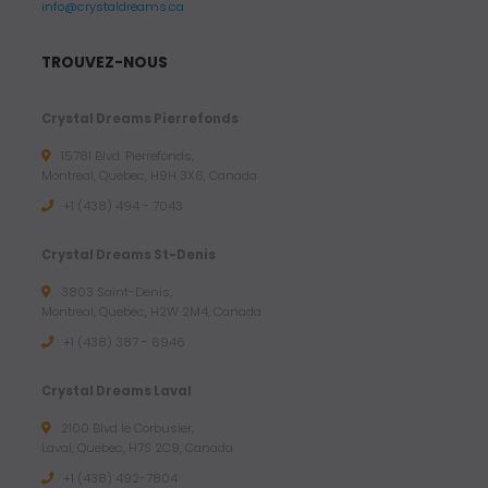
info@crystaldreams.ca
TROUVEZ-NOUS
Crystal Dreams Pierrefonds
15781 Blvd. Pierrefonds,
Montreal, Quebec, H9H 3X6, Canada
+1 (438) 494 - 7043
Crystal Dreams St-Denis
3803 Saint-Denis,
Montreal, Quebec, H2W 2M4, Canada
+1 (438) 387 - 6946
Crystal Dreams Laval
2100 Blvd le Corbusier,
Laval, Quebec, H7S 2C9, Canada
+1 ‪(438) 492-7804‬