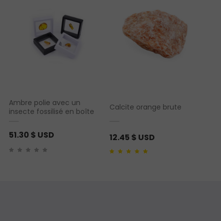
Ambre polie avec un
Calcite orange brute
insecte fossilisé en boîte
51.30
$ USD
12.45
$ USD
Noté
1
5.00
sur 5
basé sur
notation
client