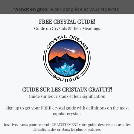
*Achat en gros:
le prix par pièce et vous recevrez
UNE BAGUE EN ARGENT pour chaque quantité
ajoutée. Pour pouvoir voir les prix de gros, vous
devrez faire une
demande
pour devenir un
distributeur officiel.
Vous cherchez quelque
chose de spécial? Jetez
un coup d'œil à nos
produits les plus
vendus!