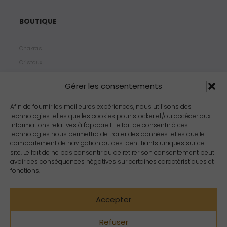
BOUTIQUE
Chakras
Cristaux
Bijoux
Gérer les consentements
Products
Propriétés
Afin de fournir les meilleures expériences, nous utilisons des
technologies telles que les cookies pour stocker et/ou accéder aux
Arômes
informations relatives à l'appareil. Le fait de consentir à ces
Zodiacs
technologies nous permettra de traiter des données telles que le
comportement de navigation ou des identifiants uniques sur ce
site. Le fait de ne pas consentir ou de retirer son consentement peut
avoir des conséquences négatives sur certaines caractéristiques et
fonctions.
Accepter
Refuser