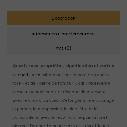
en
argent
sterling
Description
Information Complémentaire
Avis (0)
Quartz rose:
propriétés, signification et vertus
Le
quartz rose
est connu sous le nom de « quartz
rose » et de « pierre de l’amour », car il représente
l’amour inconditionnel et résonne directement
avec le chakra du cœur. Cette gemme encourage
le pardon, la compassion, le bien-être et la
camaraderie, avec le réconfort, l’espoir, la foi et,
bien sûr, l’amour. Le quartz rose est très efficace