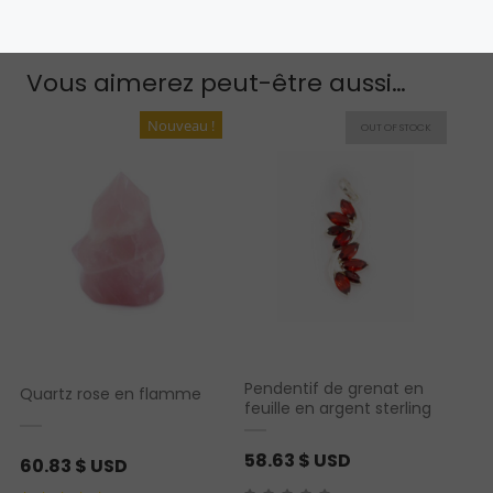
Vous aimerez peut-être aussi…
Nouveau !
Pendentif de grenat en
Quartz rose en flamme
feuille en argent sterling
58.63
$ USD
60.83
$ USD