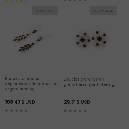
Noté
1
4.00
sur 5
basé sur
notation client
Boucles d’oreilles
Boucles d’oreilles en
« splendida » de grenat en
grenat en argent sterling
argent sterling
108.47
$ USD
29.31
$ USD