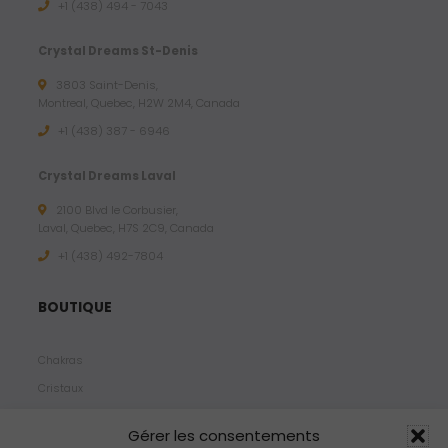
+1 (438) 494 - 7043
Crystal Dreams St-Denis
3803 Saint-Denis,
Montreal, Quebec, H2W 2M4, Canada
+1 (438) 387 - 6946
Crystal Dreams Laval
2100 Blvd le Corbusier,
Laval, Quebec, H7S 2C9, Canada
+1 ‪(438) 492-7804‬
BOUTIQUE
Chakras
Cristaux
Bijoux
Gérer les consentements
Products