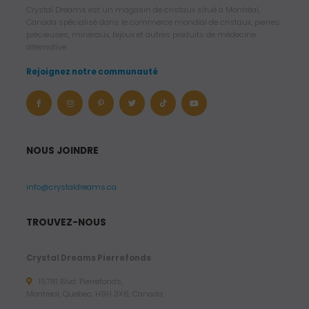
Crystal Dreams est un magasin de cristaux situé à Montréal,
Canada spécialisé dans le commerce mondial de cristaux, pierres
précieuses, minéraux, bijoux et autres produits de médecine
alternative.
Rejoignez notre communauté
NOUS JOINDRE
info@crystaldreams.ca
TROUVEZ-NOUS
Crystal Dreams Pierrefonds
15781 Blvd. Pierrefonds,
Montreal, Quebec, H9H 3X6, Canada