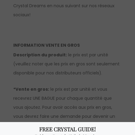
Crystal Dreams en nous suivant sur nos réseaux
sociaux!
INFORMATION VENTE EN GROS
Description du produit:
le prix est par unité
(veuillez noter que les prix en gros sont seulement
disponible pour nos distributeurs officiels).
*Vente en gros:
le prix est par unité et vous
recevrez UNE BAGUE pour chaque quantité que
vous ajoutez. Pour avoir accès aux prix en gros,
vous devrez faire une demande pour devenir un
distributeur officiel.