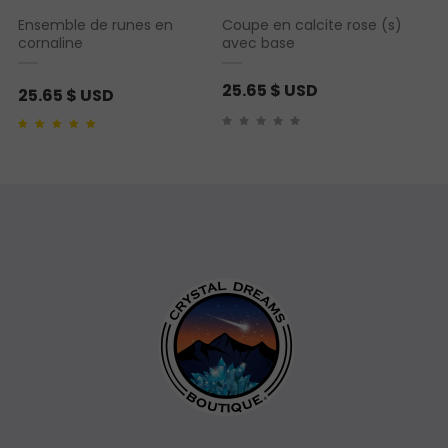
Ensemble de runes en
Coupe en calcite rose (s)
cornaline
avec base
25.65
$ USD
25.65
$ USD
Noté
1
5.00
sur 5
basé sur
notation
client