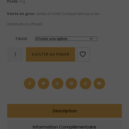
Poids:
4 g
Vente en gros:
vendu à l’unité (uniquement pour les
distributeurs officiel).
TAILLE
quantité
AJOUTER AU PANIER
de
Bague
“feather”
en
argent
sterling
Description
Information Complémentaire