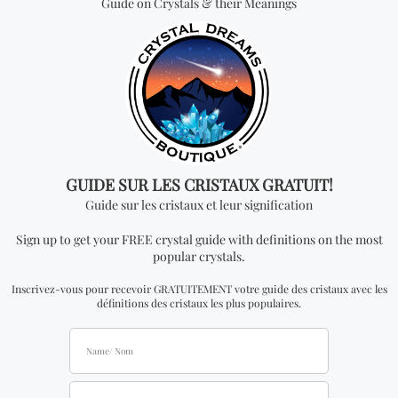
Vous cherchez quelque
chose de spécial? Jetez
un coup d'œil à nos
produits les plus
vendus!