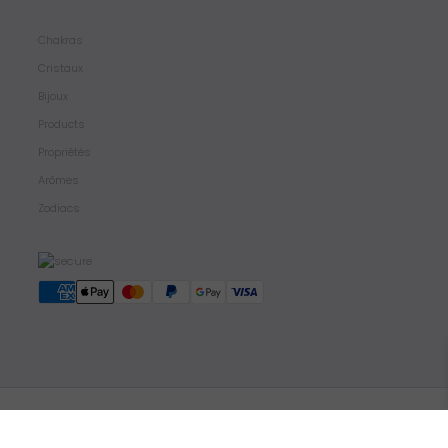
Chakras
Cristaux
Bijoux
Products
Propriétés
Arômes
Zodiacs
Copyright Crystal Dreams® 2023. Tous droits réservés.