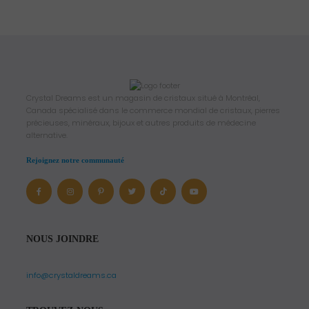
Crystal Dreams est un magasin de cristaux situé à Montréal,
Canada spécialisé dans le commerce mondial de cristaux, pierres
précieuses, minéraux, bijoux et autres produits de médecine
alternative.
Rejoignez notre communauté
NOUS JOINDRE
info@crystaldreams.ca