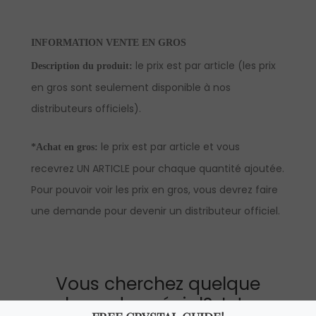
INFORMATION VENTE EN GROS
le prix est par article (les prix
Description du produit:
en gros sont seulement disponible à nos
distributeurs officiels).
le prix est par article et vous
*Achat en gros:
recevrez UN ARTICLE pour chaque quantité ajoutée.
Pour pouvoir voir les prix en gros, vous devrez faire
une demande pour devenir un distributeur officiel.
Vous cherchez quelque
chose de spécial? Jetez