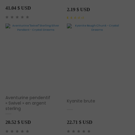
41.04
$ USD
2.19
$ USD
Noté
1
5.00
sur 5 basé sur
notation client
Aventurine pendentif
Kyanite brute
« Swivel » en argent
sterling
20.52
$ USD
22.71
$ USD