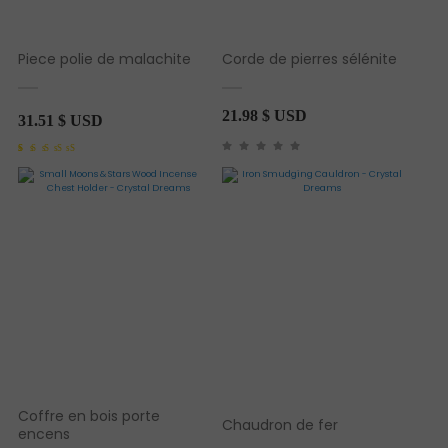
Piece polie de malachite
Corde de pierres sélénite
21.98
$ USD
31.51
$ USD
Noté
1
5.00
sur 5 basé sur
notation client
Coffre en bois porte
Chaudron de fer
encens