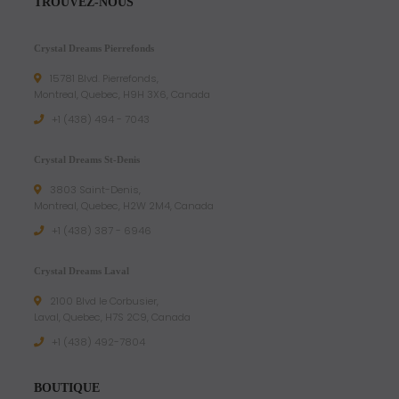
TROUVEZ-NOUS
Crystal Dreams Pierrefonds
15781 Blvd. Pierrefonds,
Montreal, Quebec, H9H 3X6, Canada
+1 (438) 494 - 7043
Crystal Dreams St-Denis
3803 Saint-Denis,
Montreal, Quebec, H2W 2M4, Canada
+1 (438) 387 - 6946
Crystal Dreams Laval
2100 Blvd le Corbusier,
Laval, Quebec, H7S 2C9, Canada
+1 ‪(438) 492-7804‬
BOUTIQUE