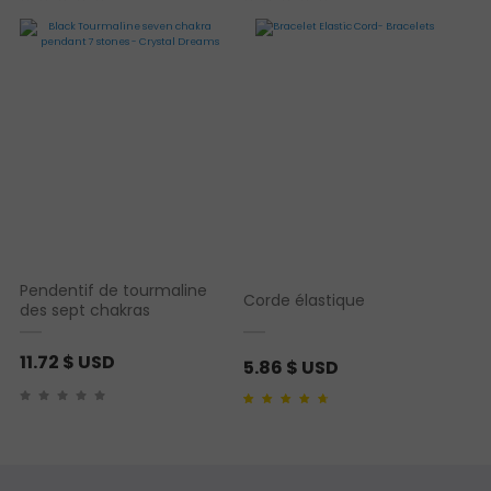
Pendentif de tourmaline
Corde élastique
des sept chakras
11.72
$ USD
5.86
$ USD
Noté
1
4.00
sur 5
basé sur
notation client