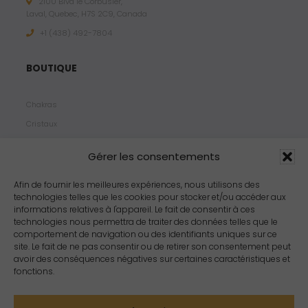
2100 Blvd le Corbusier,
Laval, Quebec, H7S 2C9, Canada
+1 ‪(438) 492-7804‬
BOUTIQUE
Chakras
Cristaux
Bijoux
Gérer les consentements
Products
Propriétés
Afin de fournir les meilleures expériences, nous utilisons des
technologies telles que les cookies pour stocker et/ou accéder aux
Arômes
informations relatives à l'appareil. Le fait de consentir à ces
Zodiacs
technologies nous permettra de traiter des données telles que le
comportement de navigation ou des identifiants uniques sur ce
site. Le fait de ne pas consentir ou de retirer son consentement peut
avoir des conséquences négatives sur certaines caractéristiques et
fonctions.