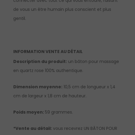
connecter avec tout ce qui vous entoure, faisant
de vous un être humain plus conscient et plus
gentil.
INFORMATION VENTE AU DÉTAIL
Description du produit:
un bâton pour massage
en quartz rose 100% authentique.
Dimension moyenne:
10,5 cm de longueur x 1,4
cm de largeur x 1,8 cm de hauteur.
Poids moyen:
59 grammes.
*Vente au détail:
vous recevrez UN BÂTON POUR