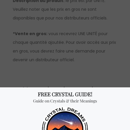
Description du produit:
le prix est par UNITÉ.
Veuillez noter que les prix en gros ne sont
disponibles que pour nos distributeurs officiels.
*Vente en gros:
vous recevrez UNE UNITÉ pour
chaque quantité ajoutée. Pour avoir accès aux prix
en gros, vous devrez faire une demande pour
devenir un distributeur officiel.
Vous cherchez quelque
chose de spécial? Jetez
un coup d'œil à nos
produits les plus
vendus!