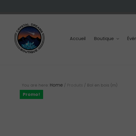
Skip
Skip
Skip
to
to
to
right
main
footer
header
content
navigation
Accueil
Boutique
Évé
Cristaux
et
pierres
Home
You are here:
/
Produits
/
Bol en bois (m)
Promo!