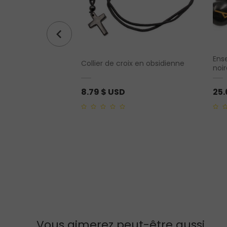
Ens
ndien Jabou cèdre
Collier de croix en obsidienne
noir
8.79
$ USD
25
0
0
out
out
of
of
5
5
Vous aimerez peut-être aussi…