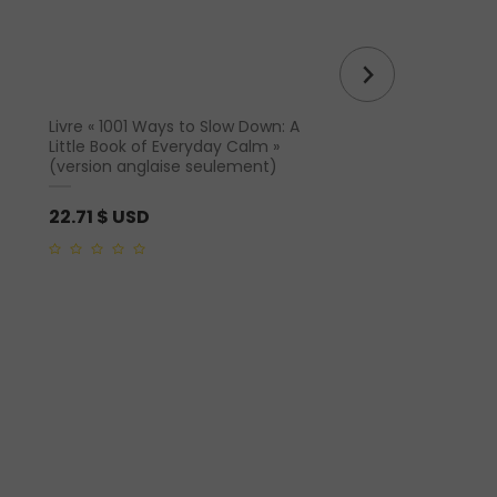
Livre « 1001 Ways to Slow Down: A
Pendentif en spiral
Little Book of Everyday Calm »
(version anglaise seulement)
8.79
$ USD
22.71
$ USD
0
out
0
of
out
5
of
5