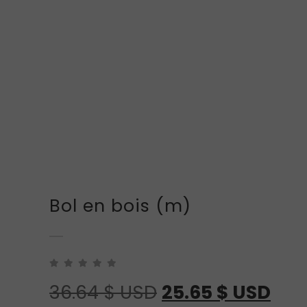
Bol en bois (m)
Le
Le
36.64
$ USD
25.65
$ USD