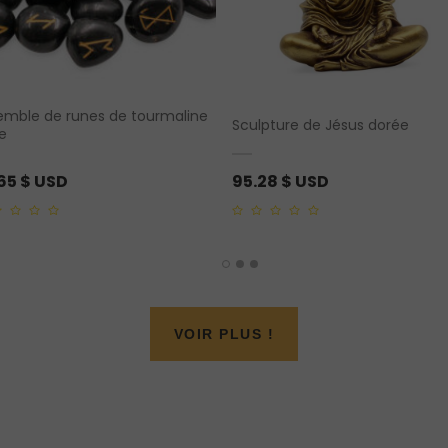
emble de runes de tourmaline
Sculpture de Jésus dorée
e
.65
$ USD
95.28
$ USD
0
out
of
5
VOIR PLUS !