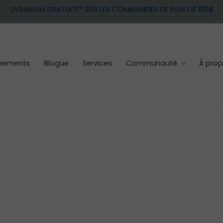
LIVRAISON GRATUITE* SUR LES COMMANDES DE PLUS DE 100$
nements
Blogue
Services
Communauté
À pro