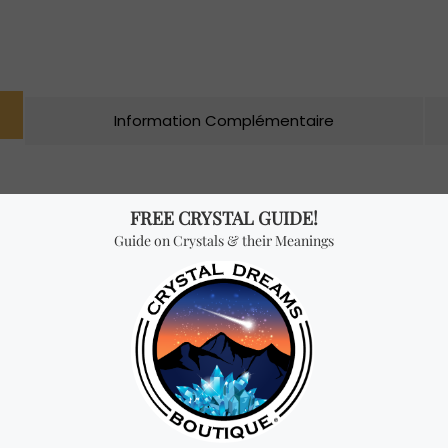
Information Complémentaire
yvalents, utilisés depuis des siècles dans de nombreuses cultures
, rituelles et artisanales. Par exemple, dans les cultures indigène
pour contenir des offrandes sacrées. Dans l’ensemble, les bols en 
euvent être des œuvres d’art et ont une histoire riche qui s’étend s
 service ou la décoration, les bols en bois confèrent une qualité
 de l’artisanat et de la beauté de la nature.