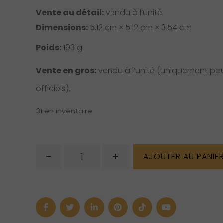
prix
prix
Vente au détail:
vendu à l’unité.
initial
act
Dimensions:
5.12 cm × 5.12 cm × 3.54 cm
était :
est :
Poids:
193 g
36.64 $
25.
Vente en gros:
vendu à l’unité (uniquement pour
USD.
USD
officiels).
31 en inventaire
quantité
-
+
AJOUTER AU PANIE
de
Bol
en
bois
(m)