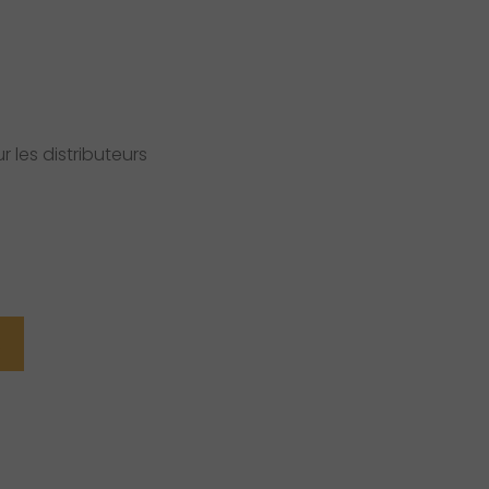
uel
65 $
 les distributeurs
.
R