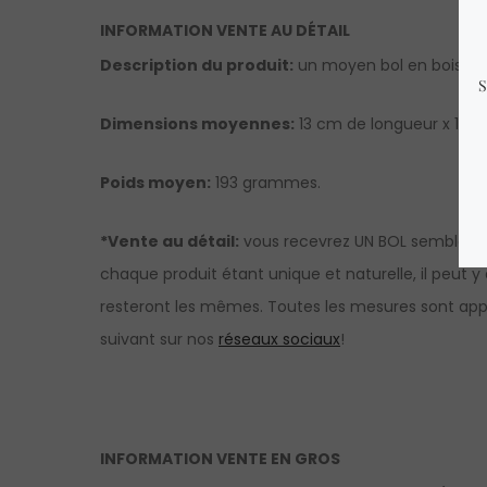
INFORMATION VENTE AU DÉTAIL
Description du produit
:
un moyen bol en bois de 
Dimensions moyennes:
13 cm de longueur x 13 c
Poids moyen:
193 grammes.
*Vente au détail:
vous recevrez UN BOL semblable 
chaque produit étant unique et naturelle, il peut y
resteront les mêmes. Toutes les mesures sont appro
suivant sur nos
réseaux sociaux
!
INFORMATION VENTE EN GROS