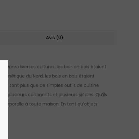
Avis (0)
. Dans diverses cultures, les bols en bois étaient
s d’Amérique du Nord, les bols en bois étaient
bois sont plus que de simples outils de cuisine
ur plusieurs continents et plusieurs siècles. Qu’ils
 intemporelle à toute maison. En tant qu’objets