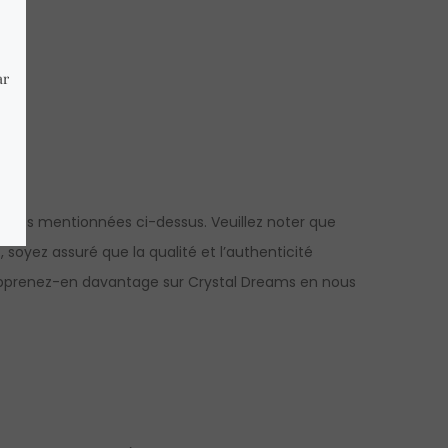
elles mentionnées ci-dessus. Veuillez noter que
 soyez assuré que la qualité et l’authenticité
pprenez-en davantage sur Crystal Dreams en nous