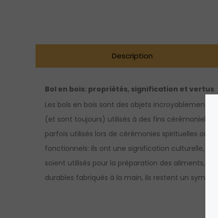
Description
Bol en bois
: propriétés, signification et vertus
Les bols en bois sont des objets incroyablement pol
(et sont toujours) utilisés à des fins cérémonielles
parfois utilisés lors de cérémonies spirituelles ou 
fonctionnels: ils ont une signification culturelle, p
soient utilisés pour la préparation des aliments, le
durables fabriqués à la main, ils restent un symbole