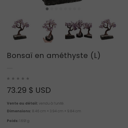
Bonsaï en améthyste (L)
73.29
$ USD
Vente au détail:
vendu à l’unité.
Dimensions:
8.46 cm × 3.94 cm × 9.84 cm
Poids:
1.691 g