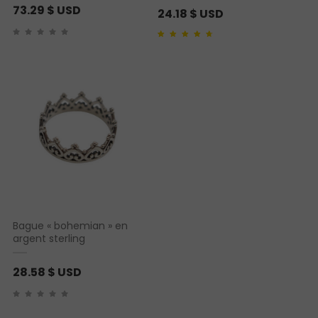
73.29
$ USD
24.18
$ USD
Noté
1
4.00
sur 5
basé sur
notation client
Bague « bohemian » en
argent sterling
28.58
$ USD