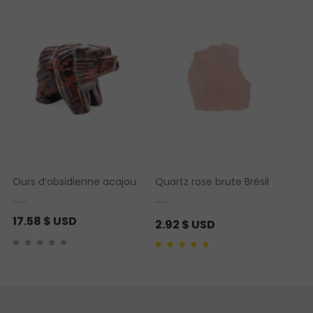
Ours d’obsidienne acajou
Quartz rose brute Brésil
17.58
$ USD
2.92
$ USD
Noté
2
4.00
sur 5
basé sur
notations client