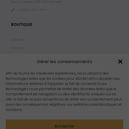
Laval, Quebec, H7S 2C9, Canada
+1 ‪(438) 492-7804‬
BOUTIQUE
Chakras
Cristaux
Bijoux
Gérer les consentements
Products
Propriétés
Afin de fournir les meilleures expériences, nous utilisons des
technologies telles que les cookies pour stocker et/ou accéder aux
Arômes
informations relatives à l'appareil. Le fait de consentir à ces
Zodiacs
technologies nous permettra de traiter des données telles que le
comportement de navigation ou des identifiants uniques sur ce
site. Le fait de ne pas consentir ou de retirer son consentement peut
avoir des conséquences négatives sur certaines caractéristiques et
fonctions.
Accepter