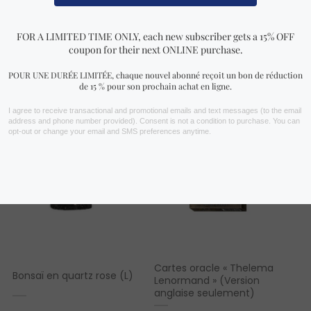
VOIR PLUS !
Vous aimerez peut-être aussi…
Cartes oracle « Thelema
Bonsaï en quartz rose (L)
Lenormand » (Version
anglaise seulement)