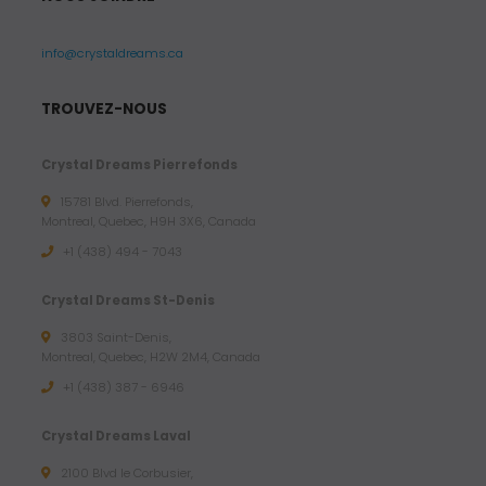
info@crystaldreams.ca
TROUVEZ-NOUS
Crystal Dreams Pierrefonds
15781 Blvd. Pierrefonds,
Montreal, Quebec, H9H 3X6, Canada
+1 (438) 494 - 7043
Crystal Dreams St-Denis
3803 Saint-Denis,
Montreal, Quebec, H2W 2M4, Canada
+1 (438) 387 - 6946
Crystal Dreams Laval
2100 Blvd le Corbusier,