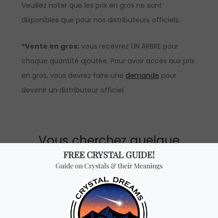
Veuillez noter que les prix en gros ne sont
disponibles que pour nos distributeurs officiels.
*Vente en gros:
vous recevrez UN ARBRE pour
chaque quantité ajoutée. Pour avoir accès aux prix
en gros, vous devrez faire une
demande
pour
devenir un distributeur officiel.
Vous cherchez quelque
chose de spécial? Jetez
un coup d'œil à nos
produits les plus
vendus!