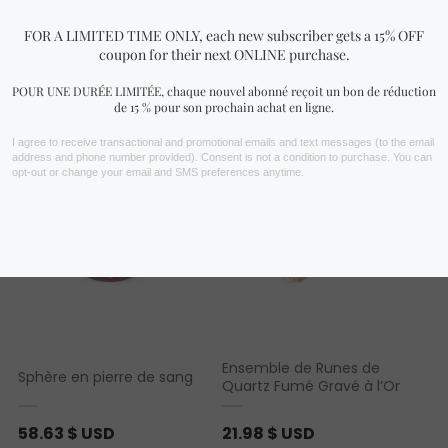
Vous aimerez peut-être aussi…
Ensemble de Runes de
Sphère en pierre de sang
Quartz Fumé Gravé à l’Or
58.63
$ USD
21.98
$ USD