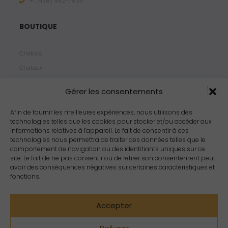
+1 ‪(438) 492-7804‬
BOUTIQUE
Chakras
Cristaux
Bijoux
Gérer les consentements
Products
Propriétés
Afin de fournir les meilleures expériences, nous utilisons des
technologies telles que les cookies pour stocker et/ou accéder aux
Arômes
informations relatives à l'appareil. Le fait de consentir à ces
Zodiacs
technologies nous permettra de traiter des données telles que le
comportement de navigation ou des identifiants uniques sur ce
site. Le fait de ne pas consentir ou de retirer son consentement peut
avoir des conséquences négatives sur certaines caractéristiques et
fonctions.
Accepter