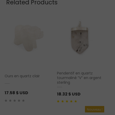
Related Products
Pendentif en quartz
Ours en quartz clair
tourmaliné ”V” en argent
sterling
17.58
$ USD
18.32
$ USD
Noté
1
5.00
sur 5
basé sur
notation
Nouveau !
client