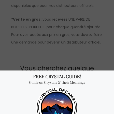
disponibles que pour nos distributeurs officiels.
*Vente en gros:
vous recevrez UNE PAIRE DE
BOUCLES D’OREILLES pour chaque quantité ajoutée.
Pour avoir accès aux prix en gros, vous devrez faire
une demande pour devenir un distributeur officiel.
Vous cherchez quelque
chose de spécial? Jetez
un coup d'œil à nos
produits les plus
vendus!