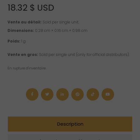
18.32
$ USD
Vente au détail:
Sold per single unit.
Dimensions:
0.28 cm × 0.16 cm × 0.98 cm
Poids:
1 g
Vente en gros:
Sold per single unit (only for official distributors).
En rupture d'inventaire
Description