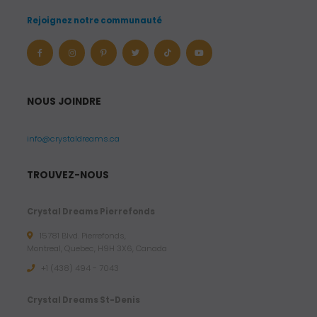
Rejoignez notre communauté
NOUS JOINDRE
info@crystaldreams.ca
TROUVEZ-NOUS
Crystal Dreams Pierrefonds
15781 Blvd. Pierrefonds,
Montreal, Quebec, H9H 3X6, Canada
+1 (438) 494 - 7043
Crystal Dreams St-Denis