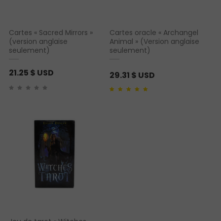
Cartes « Sacred Mirrors »
Cartes oracle « Archangel
(version anglaise
Animal » (Version anglaise
seulement)
seulement)
21.25
$ USD
29.31
$ USD
Noté
1
5.00
sur 5
basé sur
notation
client