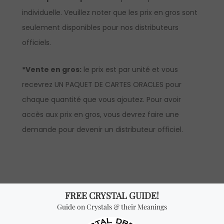
individuelle. Veuillez noter que les prix en gros sont
seulement disponibles pour nos distributeurs
officiels.
*Vente en gros:
le prix est par unité et vous
recevrez UN PAQUET DE CARTES ORACLES pour
chaque quantité que vous ajoutez. Pour avoir
accès aux prix en gros, vous devrez faire une
demande pour devenir un distributeur officiel.
Vous cherchez quelque
chose de spécial? Jetez