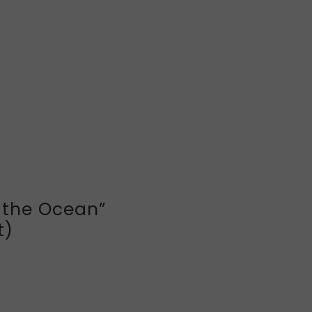
 the Ocean”
t)