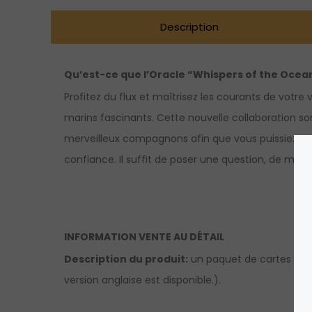
Description
Qu’est-ce que l’Oracle “Whispers of the Ocea
Profitez du flux et maîtrisez les courants de votr
marins fascinants. Cette nouvelle collaboration s
merveilleux compagnons afin que vous puissiez pui
confiance. Il suffit de poser une question, de mélan
INFORMATION VENTE AU DÉTAIL
Description du produit:
un paquet de cartes orac
version anglaise est disponible.).