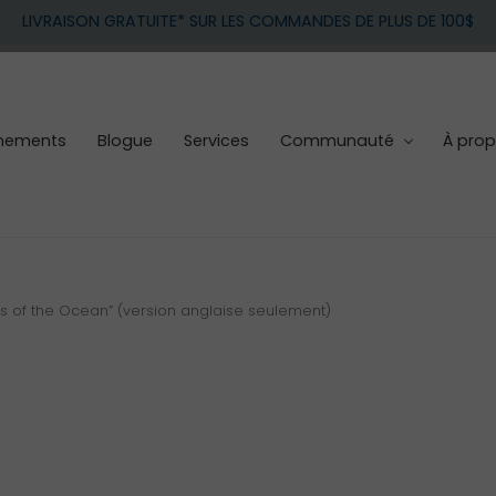
LIVRAISON GRATUITE* SUR LES COMMANDES DE PLUS DE 100$
nements
Blogue
Services
Communauté
À pro
s of the Ocean” (version anglaise seulement)