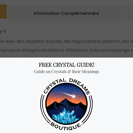
Information Complémentaire
n
”?
e vie avec des dauphins enjoués, des hippocampes patients, des é
omptueuse d’Angela Hartfield et d’Ekaterina Golovanova plonge s
ser dans une plus grande force, renverser la marée de l’incerti
ger les cartes et de puiser dans l’intelligence et la grâce des oc
les “Whispers of the Ocean” par Angela Hartfield et d’Ekaterina