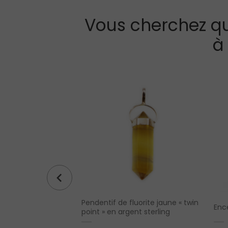
Vous cherchez qu
à
Pendentif de fluorite jaune « twin
ble tête en jade
Enc
point » en argent sterling