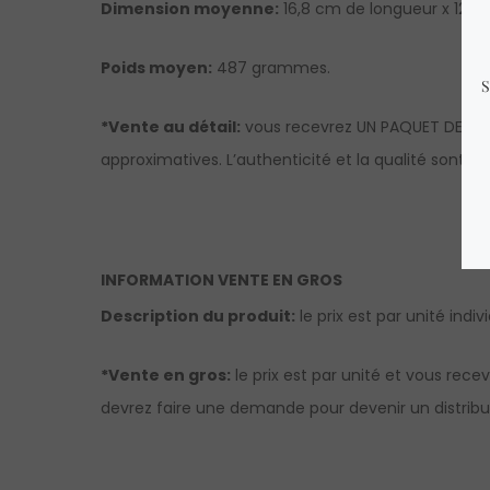
Dimension moyenne:
16,8 cm de longueur x 12,4 
Poids moyen:
487 grammes.
*Vente au détail:
vous recevrez UN PAQUET DE CAR
approximatives. L’authenticité et la qualité sont g
INFORMATION VENTE EN GROS
Description du produit:
le prix est par unité indi
*Vente en gros:
le prix est par unité et vous rec
devrez faire une demande pour devenir un distribut