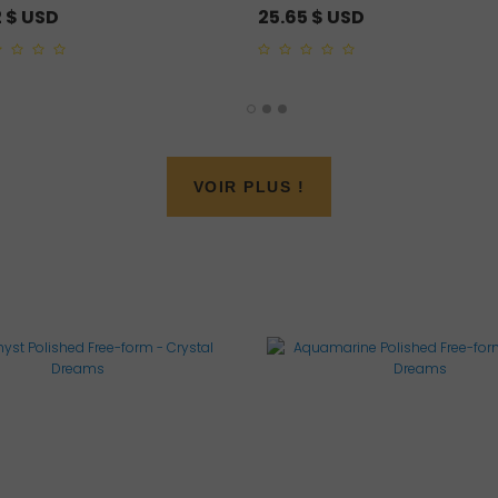
2
$ USD
25.65
$ USD
0
out
of
5
VOIR PLUS !