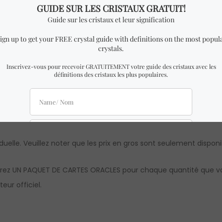
cm de largeur x 3,5 cm de hauteur.
TES ORACLES avec des dimensions presque identiques à celles 
aranties à 100%.
Apprenez-en davantage sur Crystal Dreams en no
viduelle. Veuillez noter que les prix en gros sont seulement disponi
evrez UN PAQUET DE CARTES ORACLES pour chaque quantité que vou
eur officiel.