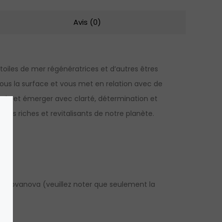
Avis (0)
toiles de mer régénératrices et d’autres êtres
ous la surface et vous met en relation avec de
tude et émerger avec clarté, détermination et
éans riches et revitalisants de notre planète.
 Golovanova (veuillez noter que seulement la