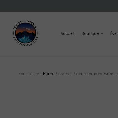
Skip
Skip
Skip
to
to
to
right
main
footer
header
content
navigation
Accueil
Boutique
Évé
Cristaux
et
pierres
Home
You are here:
/
Chakras
/
Cartes oracles “Whisper