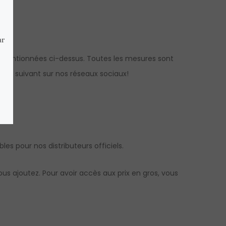
mentionnées ci-dessus. Toutes les mesures sont
us suivant sur nos réseaux sociaux!
bles pour nos distributeurs officiels.
s ajoutez. Pour avoir accès aux prix en gros, vous