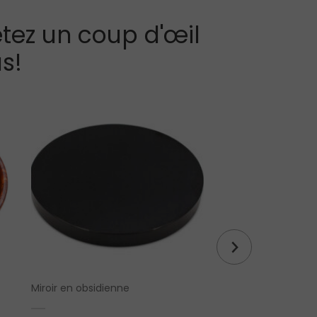
tez un coup d'œil
s!
Bracelet en fluorit
Miroir en obsidienne
8 mm ou 10 mm)