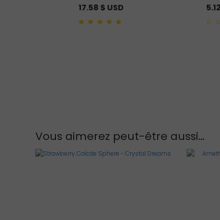
17.58
$ USD
5.1
5.00
out of 5
0
out
of
5
Vous aimerez peut-être aussi…