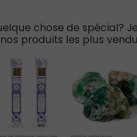
elque chose de spécial? Je
 nos produits les plus vendu
ens de zodiaque Jabou lion
Fluorite verte brute