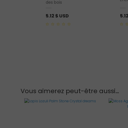
ling
des bois
5.12
$ USD
5.1
0
0
out
out
of
of
5
5
Vous aimerez peut-être aussi…