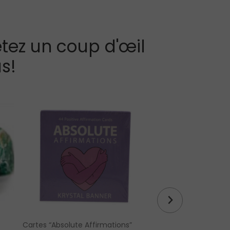
tez un coup d'œil
s!
Cartes “Absolute Affirmations”
Bracelet d’azurite e