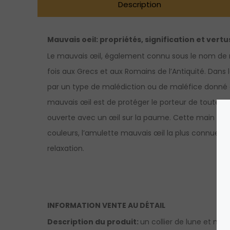
Description
Mauvais oeil: propriétés, signification et vertu
Le mauvais œil, également connu sous le nom de na
fois aux Grecs et aux Romains de l’Antiquité. Dans
par un type de malédiction ou de maléfice donné à
mauvais œil est de protéger le porteur de toute va
ouverte avec un œil sur la paume. Cette main est
couleurs, l’amulette mauvais œil la plus connue es
relaxation.
INFORMATION VENTE AU DÉTAIL
Description du produit:
un collier de lune et mauv