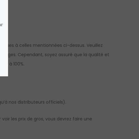
iques à celles mentionnées ci-dessus. Veuillez
x images. Cependant, soyez assuré que la qualité et
ties à 100%.
’à nos distributeurs officiels).
oir les prix de gros, vous devrez faire une