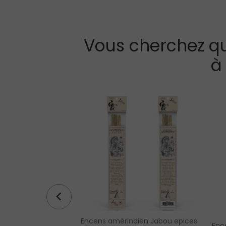
Vous cherchez qu
à
gate « pivotante »
Encens amérindien Jabou epices
Enc