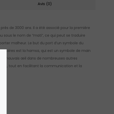
Avis (0)
rès de 3000 ans. Il a été associé pour la première
u sous le nom de “mati”, ce qui peut se traduire
porter malheur. Le but du port d’un symbole du
populaires est la hamsa, qui est un symbole de main
r le mauvais œil dans de nombreuses autres
arma, tout en facilitant la communication et la