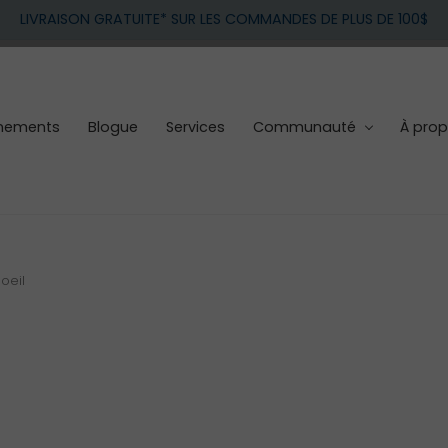
LIVRAISON GRATUITE* SUR LES COMMANDES DE PLUS DE 100$
nements
Blogue
Services
Communauté
À pro
oeil