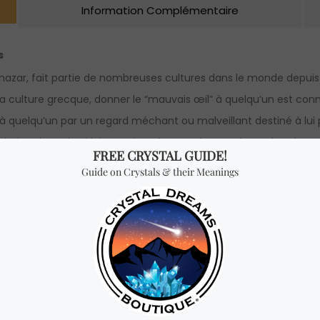
Information Complémentaire
s
zar, fait partie de nombreuses cultures dans le monde depuis p
 la culture grecque, donner le “mauvais œil” à quelqu’un est conn
 quelqu’un par un regard méchant ou malveillant destiné à lui 
riation du mal qui lui est adressé. L’une des amulettes les plus 
 connue comme la main de Dieu. Bien que vous puissiez trouve
t celle de couleur bleu foncé car elle protège du destin et du k
ais oeil.