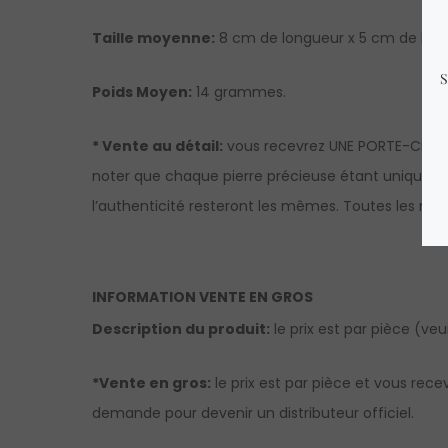
Taille moyenne:
8 cm de longueur x 5 cm de larg
Poids Moyen:
14 grammes.
* Vente au détail:
vous recevrez UNE PORTE-CLÉS s
noter que chaque pierre précieuse étant unique et 
l’authenticité resteront les mêmes. Toutes les mesu
INFORMATION VENTE EN GROS
Description du produit:
le prix est par pièce (veu
*Vente en gros:
le prix est par pièce et vous rece
demande pour devenir un distributeur officiel.