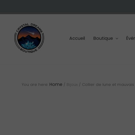
Skip
Skip
Skip
to
to
to
right
main
footer
header
content
navigation
Accueil
Boutique
Évé
Cristaux
et
pierres
Home
You are here:
/
Bijoux
/
Collier de lune et mauvais 