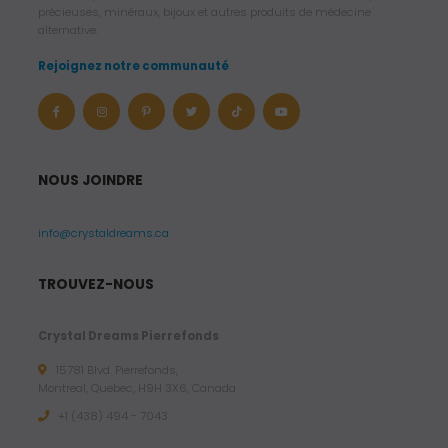
précieuses, minéraux, bijoux et autres produits de médecine
alternative.
Rejoignez notre communauté
NOUS JOINDRE
info@crystaldreams.ca
TROUVEZ-NOUS
Crystal Dreams Pierrefonds
15781 Blvd. Pierrefonds,
Montreal, Quebec, H9H 3X6, Canada
+1 (438) 494 - 7043