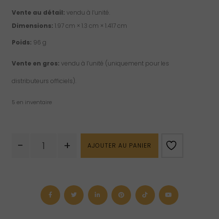
Vente au détail:
vendu à l’unité.
Dimensions:
1.97 cm × 1.3 cm × 1.417 cm
Poids:
96 g
Vente en gros:
vendu à l’unité (uniquement pour les
distributeurs officiels).
5 en inventaire
quantité
-
+
AJOUTER AU PANIER
de
Crâne
en
unakite