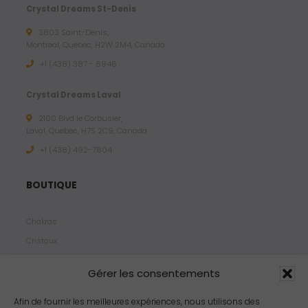
Crystal Dreams St-Denis
3803 Saint-Denis,
Montreal, Quebec, H2W 2M4, Canada
+1 (438) 387 - 6946
Crystal Dreams Laval
2100 Blvd le Corbusier,
Laval, Quebec, H7S 2C9, Canada
+1 ‪(438) 492-7804‬
BOUTIQUE
Chakras
Cristaux
Bijoux
Gérer les consentements
Products
Propriétés
Afin de fournir les meilleures expériences, nous utilisons des