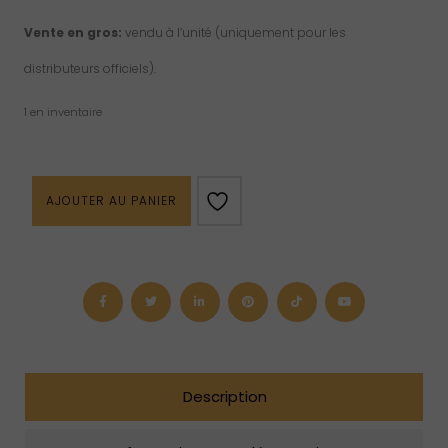
Vente en gros:
vendu à l’unité (uniquement pour les
distributeurs officiels).
1 en inventaire
quantité
AJOUTER AU PANIER
de
Croix
en
agate
mousse
Description