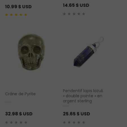
14.65
$ USD
10.99
$ USD
Noté
1
5.00
sur 5
basé sur
notation
client
Pendentif lapis lazuli
Crâne de Pyrite
« double pointe » en
argent sterling
32.98
$ USD
25.65
$ USD