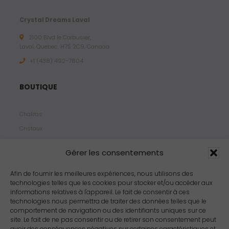
Crystal Dreams Laval
2100 Blvd le Corbusier,
Laval, Quebec, H7S 2C9, Canada
+1 ‪(438) 492-7804‬
BOUTIQUE
Chakras
Cristaux
Bijoux
Gérer les consentements
Products
Propriétés
Afin de fournir les meilleures expériences, nous utilisons des
technologies telles que les cookies pour stocker et/ou accéder aux
Arômes
informations relatives à l'appareil. Le fait de consentir à ces
Zodiacs
technologies nous permettra de traiter des données telles que le
comportement de navigation ou des identifiants uniques sur ce
site. Le fait de ne pas consentir ou de retirer son consentement peut
avoir des conséquences négatives sur certaines caractéristiques et