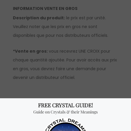
INFORMATION VENTE EN GROS
Description du produit:
le prix est par unité.
Veuillez noter que les prix en gros ne sont
disponibles que pour nos distributeurs officiels.
*Vente en gros:
vous recevrez UNE CROIX pour
chaque quantité ajoutée. Pour avoir accès aux prix
en gros, vous devrez faire une demande pour
devenir un distributeur officiel.
Vous cherchez quelque
chose de spécial? Jetez
un coup d'œil à nos