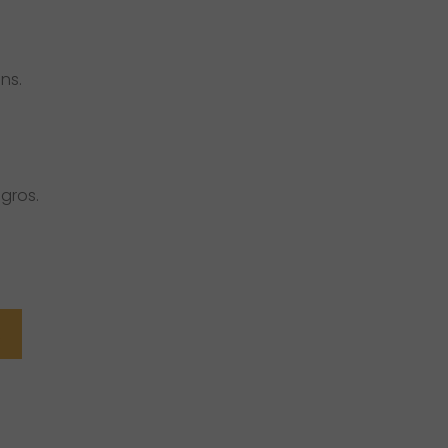
ns.
gros.
R