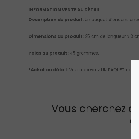
INFORMATION VENTE AU DÉTAIL
Description du produit:
Un paquet d’encens ances
Dimensions du produit:
25 cm de longueur x 3 cm
Poids du produit:
45 grammes.
*Achat au détail:
Vous recevrez UN PAQUET contena
Vous cherchez qu
à