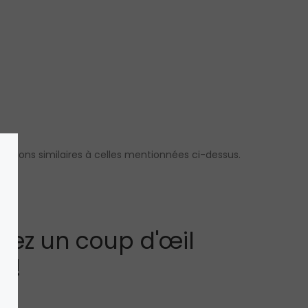
sions similaires à celles mentionnées ci-dessus.
tez un coup d'œil
s!