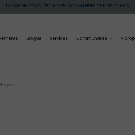
LIVRAISON GRATUITE* SUR LES COMMANDES DE PLUS DE 100$
nements
Blogue
Services
Communauté
À pro
Benjoin