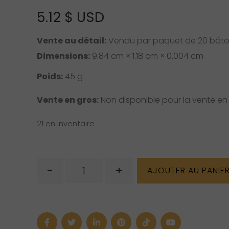
5.12
$ USD
Vente au détail:
Vendu par paquet de 20 bâto
Dimensions:
9.84 cm × 1.18 cm × 0.004 cm
Poids:
45 g
Vente en gros:
Non disponible pour la vente en 
21 en inventaire
quantité
-
+
AJOUTER AU PANIE
de
Encens
ancestral
Jabou