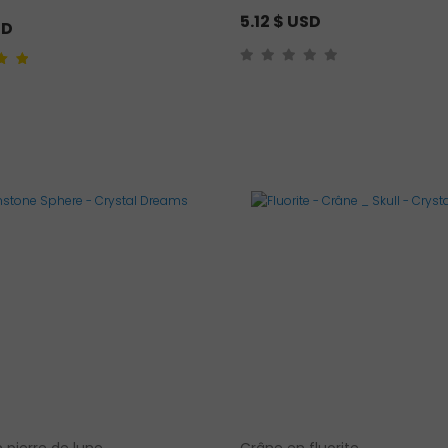
5.12
$ USD
SD
r 5
t