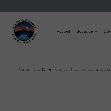
Skip
Skip
Skip
to
to
to
right
main
footer
header
content
navigation
Accueil
Boutique
Évé
Cristaux
et
pierres
Home
You are here:
/
Arômes
/
Encens ancestral Jabou 