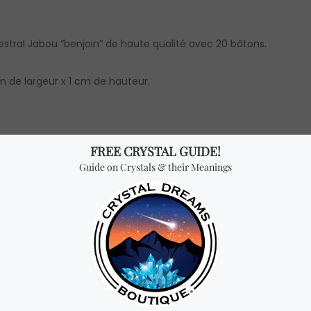
tral Jabou “benjoin” de haute qualité avec 20 bâtons.
 de largeur x 1 cm de hauteur.
nt 20 bâtons d’encens semblables à celui des photos, de dimen
elque chose de spécial? Je
 nos produits les plus vendu