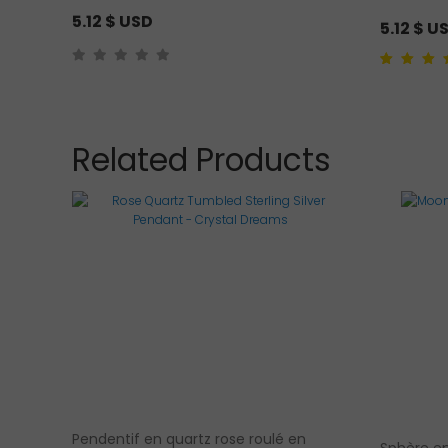
5.12
$ USD
5.12
$ U
Noté
1
5.00
su
basé sur
notation clien
Related Products
Pendentif en quartz rose roulé en