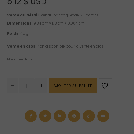
5.12
$ USD
Vente au détail:
Vendu par paquet de 20 bâtons.
Dimensions:
9.84 cm × 1.18 cm × 0.004 cm
Poids:
45 g
Vente en gros:
Non disponible pour la vente en gros.
14 en inventaire
quantité
-
+
AJOUTER AU PANIER
de
Encens
de
zodiaque
Jabou
cancer