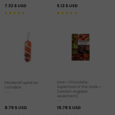
7.32
$ USD
5.12
$ USD
Noté
1
5.00
sur 5
Noté
1
5.00
sur 5
basé sur
notation
basé sur
notation
client
client
Livre « Chocolate:
Pendentif spiral en
Superfood of the Gods »
cornaline
(version anglaise
seulement)
8.79
$ USD
19.78
$ USD