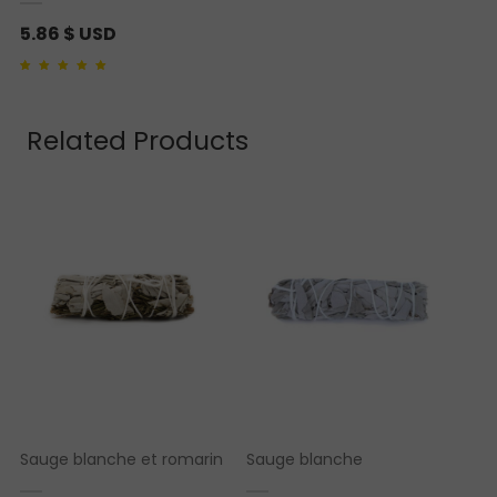
5.86
$ USD
Noté
1
5.00
sur 5
basé sur
notation
client
Related Products
Sauge blanche et romarin
Sauge blanche