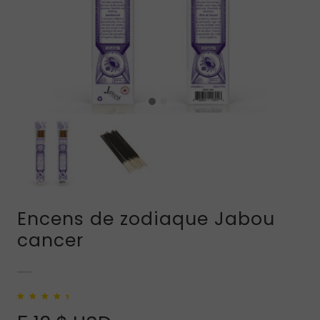
Encens de zodiaque Jabou
cancer
Noté
1
5.00
sur
5 basé sur
notation client