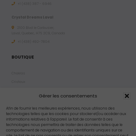
+1 (438) 387 - 6946
Crystal Dreams Laval
2100 Blvd le Corbusier,
Laval, Quebec, H7S 2C9, Canada
+1 ‪(438) 492-7804‬
BOUTIQUE
Chakras
Cristaux
Bijoux
Gérer les consentements
Products
Propriétés
Afin de fournir les meilleures expériences, nous utilisons des
technologies telles que les cookies pour stocker et/ou accéder aux
Arômes
informations relatives à l'appareil. Le fait de consentir à ces
Zodiacs
technologies nous permettra de traiter des données telles que le
comportement de navigation ou des identifiants uniques sur ce
site. Le fait de ne pas consentir ou de retirer son consentement peut