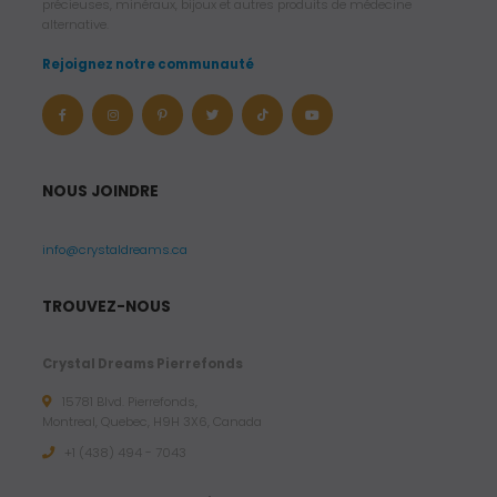
précieuses, minéraux, bijoux et autres produits de médecine
alternative.
Rejoignez notre communauté
NOUS JOINDRE
info@crystaldreams.ca
TROUVEZ-NOUS
Crystal Dreams Pierrefonds
15781 Blvd. Pierrefonds,
Montreal, Quebec, H9H 3X6, Canada
+1 (438) 494 - 7043