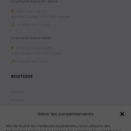
Crystal Dreams St-Denis
3803 Saint-Denis,
Montreal, Quebec, H2W 2M4, Canada
+1 (438) 387 - 6946
Crystal Dreams Laval
2100 Blvd le Corbusier,
Laval, Quebec, H7S 2C9, Canada
+1 ‪(438) 492-7804‬
BOUTIQUE
Chakras
Cristaux
Bijoux
Gérer les consentements
Products
Propriétés
Afin de fournir les meilleures expériences, nous utilisons des