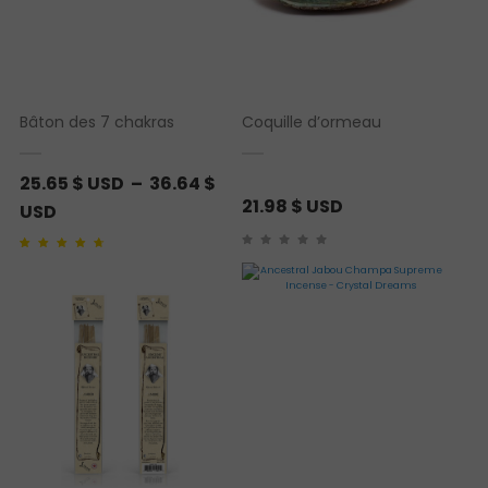
Bâton des 7 chakras
Coquille d’ormeau
25.65
$ USD
–
36.64
$
21.98
$ USD
P
USD
l
Noté
1
4.00
sur 5
a
basé sur
notation client
g
e
d
e
p
r
i