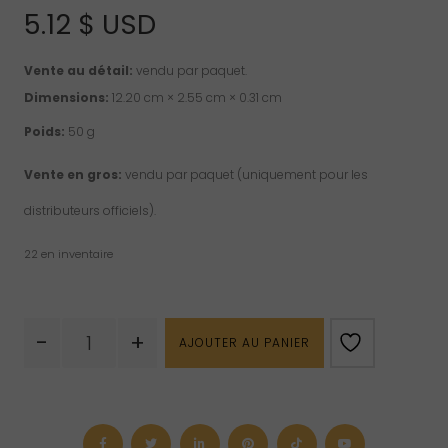
5.12
$ USD
Vente au détail:
vendu par paquet.
Dimensions:
12.20 cm × 2.55 cm × 0.31 cm
Poids:
50 g
Vente en gros:
vendu par paquet (uniquement pour les
distributeurs officiels).
22 en inventaire
quantité
-
+
AJOUTER AU PANIER
de
Encens
d'église
Jabou
coeur
et