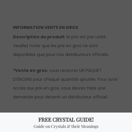
INFORMATION VENTE EN GROS
Description du produit:
le prix est par unité.
Veuillez noter que les prix en gros ne sont
disponibles que pour nos distributeurs officiels.
*Vente en gros:
vous recevrez UN PAQUET
D’ENCENS pour chaque quantité ajoutée. Pour avoir
accès aux prix en gros, vous devrez faire une
demande pour devenir un distributeur officiel.