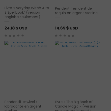
4
Livre “Everyday Witch A to
Pendentif en dent de
Z Spellbook” (version
requin en argent sterling
anglaise seulement)
$
U
24.18
$ USD
14.65
$ USD
S
D
Pendentif »swivel »
Livre « The Big Book of
labradorite en argent
Candle Magic » (version
sterling
anglaise seulement)