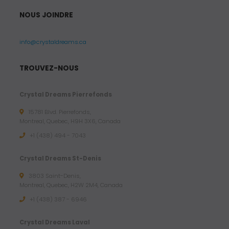
NOUS JOINDRE
info@crystaldreams.ca
TROUVEZ-NOUS
Crystal Dreams Pierrefonds
15781 Blvd. Pierrefonds,
Montreal, Quebec, H9H 3X6, Canada
+1 (438) 494 - 7043
Crystal Dreams St-Denis
3803 Saint-Denis,
Montreal, Quebec, H2W 2M4, Canada
+1 (438) 387 - 6946
Crystal Dreams Laval