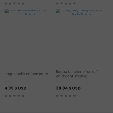
Bague de citrine “cross”
Bague polie en hématite
en argent sterling
4.39
$ USD
38.84
$ USD