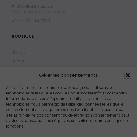
2100 Blvd le Corbusier,
Laval, Quebec, H7S 2C9, Canada
+1 ‪(438) 492-7804‬
BOUTIQUE
Chakras
Cristaux
Bijoux
Gérer les consentements
Products
Propriétés
Afin de fournir les meilleures expériences, nous utilisons des
technologies telles que les cookies pour stocker et/ou accéder aux
Arômes
informations relatives à l'appareil. Le fait de consentir à ces
Zodiacs
technologies nous permettra de traiter des données telles que le
comportement de navigation ou des identifiants uniques sur ce
site. Le fait de ne pas consentir ou de retirer son consentement peut
avoir des conséquences négatives sur certaines caractéristiques et
fonctions.