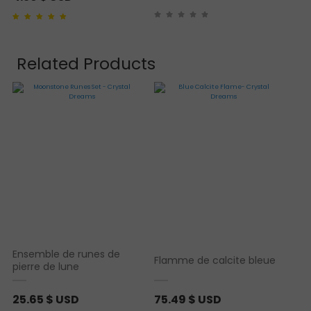
Noté
1
5.00
sur 5
basé sur
notation
client
Related Products
Ensemble de runes de
Flamme de calcite bleue
pierre de lune
25.65
$ USD
75.49
$ USD