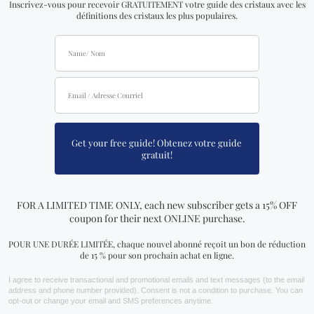
of
5
VOIR PLUS !
Vous aimerez peut-être aussi…