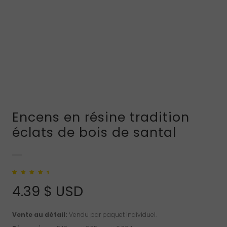
Encens en résine tradition
éclats de bois de santal
Noté
1
5.00
sur
5 basé sur
4.39
$ USD
notation client
Vente au détail:
Vendu par paquet individuel.