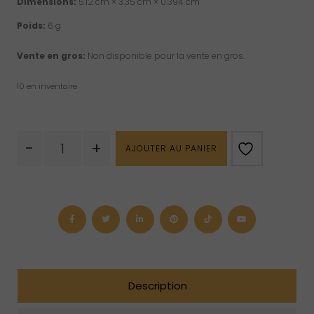
Dimensions:
5.12 cm × 3.35 cm × 0.394 cm
Poids:
6 g
Vente en gros:
Non disponible pour la vente en gros.
10 en inventaire
quantité
-
+
AJOUTER AU PANIER
de
Encens
en
résine
tradition
éclats
de
bois
de
santal
Description