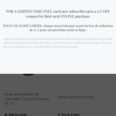
Vous aimerez peut-être aussi…
Huile essentielle de
Yerba santa foncée
cannelle Crystal Dreams
10 ml
6.59
$ USD
7.32
$ USD