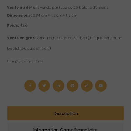
Vente au détail:
Vendu par tube de 20 bâtons d’encens.
Dimensions:
9.84 cm × 1.18 cm × 1.18 cm
Poids:
42 g
Vente en gros:
Vendu par carton de 6 tubes ( Uniquement pour
les distributeurs officiels).
En rupture d'inventaire
Description
Information Complémentaire