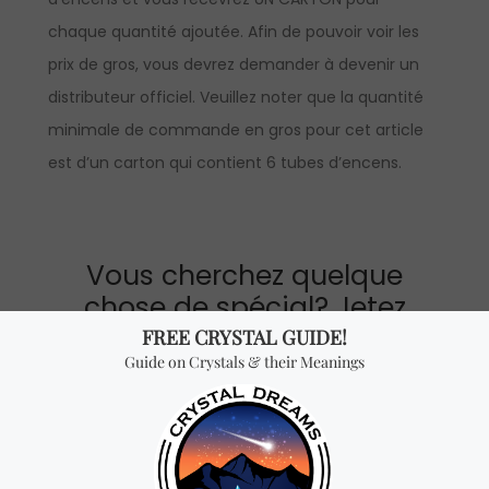
chaque quantité ajoutée. Afin de pouvoir voir les
prix de gros, vous devrez demander à devenir un
distributeur officiel. Veuillez noter que la quantité
minimale de commande en gros pour cet article
est d’un carton qui contient 6 tubes d’encens.
Vous cherchez quelque
chose de spécial? Jetez
un coup d'œil à nos
produits les plus
vendus!