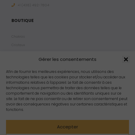
+1 ‪(438) 492-7804‬
BOUTIQUE
Chakras
Cristaux
Bijoux
Gérer les consentements
Products
Propriétés
Afin de fournir les meilleures expériences, nous utilisons des
technologies telles que les cookies pour stocker et/ou accéder aux
Arômes
informations relatives à l'appareil. Le fait de consentir à ces
Zodiacs
technologies nous permettra de traiter des données telles que le
comportement de navigation ou des identifiants uniques sur ce
site. Le fait de ne pas consentir ou de retirer son consentement peut
avoir des conséquences négatives sur certaines caractéristiques et
fonctions.
Accepter