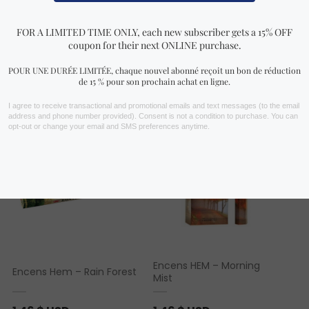
Vous aimerez peut-être aussi…
Encens HEM – Morning
Encens Hem – Rain Forest
Mist