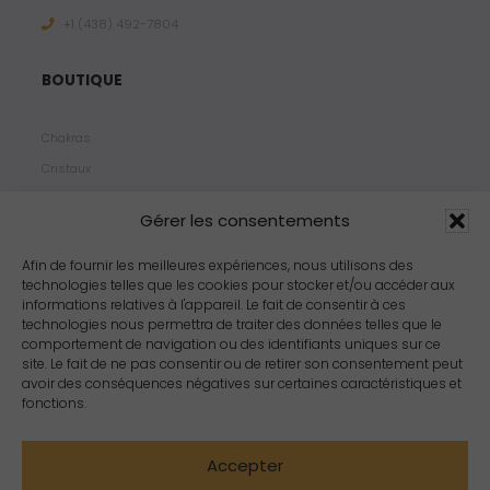
+1 ‪(438) 492-7804‬
BOUTIQUE
Chakras
Cristaux
Bijoux
Gérer les consentements
Products
Propriétés
Afin de fournir les meilleures expériences, nous utilisons des
technologies telles que les cookies pour stocker et/ou accéder aux
Arômes
informations relatives à l'appareil. Le fait de consentir à ces
Zodiacs
technologies nous permettra de traiter des données telles que le
comportement de navigation ou des identifiants uniques sur ce
site. Le fait de ne pas consentir ou de retirer son consentement peut
avoir des conséquences négatives sur certaines caractéristiques et
fonctions.
Accepter