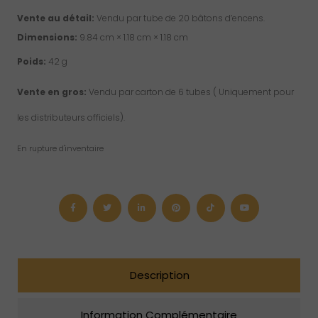
Vente au détail:
Vendu par tube de 20 bâtons d’encens.
Dimensions:
9.84 cm × 1.18 cm × 1.18 cm
Poids:
42 g
Vente en gros:
Vendu par carton de 6 tubes ( Uniquement pour
les distributeurs officiels).
En rupture d'inventaire
Description
Information Complémentaire