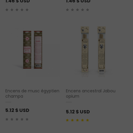
1.46
$ USD
1.46
$ USD
Encens de musc égyptien
Encens ancestral Jabou
champa
opium
5.12
$ USD
5.12
$ USD
Noté
1
5.00
sur 5
basé sur
notation
client