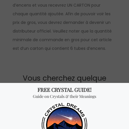
d’encens et vous recevrez UN CARTON pour
chaque quantité ajoutée. Afin de pouvoir voir les
prix de gros, vous devrez demander à devenir un
distributeur officiel. Veuillez noter que la quantité
minimale de commande en gros pour cet article
est d’un carton qui contient 6 tubes d’encens.
Vous cherchez quelque
chose de spécial? Jetez
un coup d'œil à nos
produits les plus
vendus!