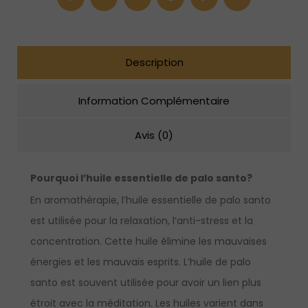
Crystal
Dreams
10
ml
Description
Information Complémentaire
Avis (0)
Pourquoi l’huile essentielle de palo santo?
En aromathérapie, l’huile essentielle de palo santo
est utilisée pour la relaxation, l’anti-stress et la
concentration. Cette huile élimine les mauvaises
énergies et les mauvais esprits. L’huile de palo
santo est souvent utilisée pour avoir un lien plus
étroit avec la méditation. Les huiles varient dans