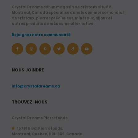
5
Crystal Dreams est un magasin de cristaux situé à
.
Montréal, Canada spécialisé dans le commerce mondial
de cristaux, pierres précieuses, minéraux, bijoux et
6
autres produits de médecine alternative.
5
Rejoignez notre communauté
$
U
S
D
NOUS JOINDRE
à
7
info@crystaldreams.ca
3
.
TROUVEZ-NOUS
2
9
Crystal Dreams Pierrefonds
15781 Blvd. Pierrefonds,
$
Montreal, Quebec, H9H 3X6, Canada