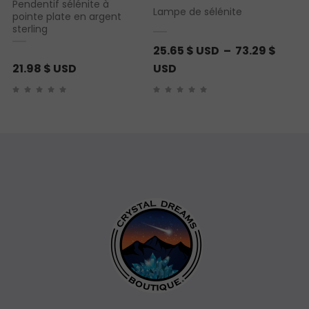
Pendentif sélénite à
Lampe de sélénite
pointe plate en argent
sterling
25.65
$ USD
–
73.29
$
P
21.98
$ USD
USD
l
a
g
e
d
e
p
r
i
x
:
2