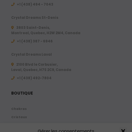
U
+1 (438) 494 - 7043
S
D
Crystal Dreams St-Denis
3803 Saint-Denis,
Montreal, Quebec, H2W 2M4, Canada
+1 (438) 387 - 6946
Crystal Dreams Laval
2100 Blvd le Corbusier,
Laval, Quebec, H7S 2C9, Canada
+1 ‪(438) 492-7804‬
BOUTIQUE
Chakras
Cristaux
Bijoux
Gérer les consentements