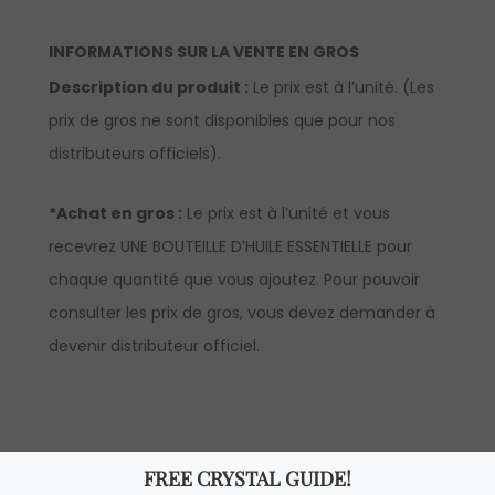
INFORMATIONS SUR LA VENTE EN GROS
Description du produit :
Le prix est à l’unité. (Les
prix de gros ne sont disponibles que pour nos
distributeurs officiels).
*Achat en gros :
Le prix est à l’unité et vous
recevrez UNE BOUTEILLE D’HUILE ESSENTIELLE pour
chaque quantité que vous ajoutez. Pour pouvoir
consulter les prix de gros, vous devez demander à
devenir distributeur officiel.