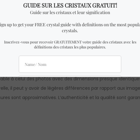
% authentique.
 de largeur x 5,5 cm de hauteur.
ble à celui des photos avec des dimensions presque identiques 
lle, il peut y avoir de légères différences par rapport aux imag
ures sont approximatives. L’authenticité et la qualité sont gar