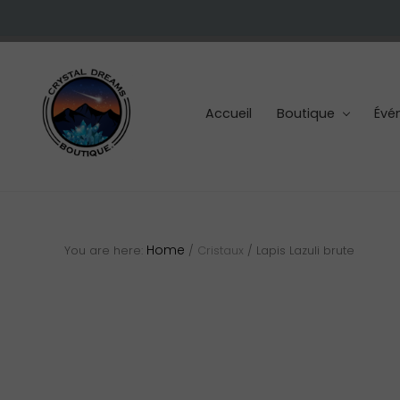
Skip
Skip
Skip
to
to
to
right
main
footer
header
content
navigation
Accueil
Boutique
Évé
Cristaux
et
pierres
Home
You are here:
/
Cristaux
/
Lapis Lazuli brute