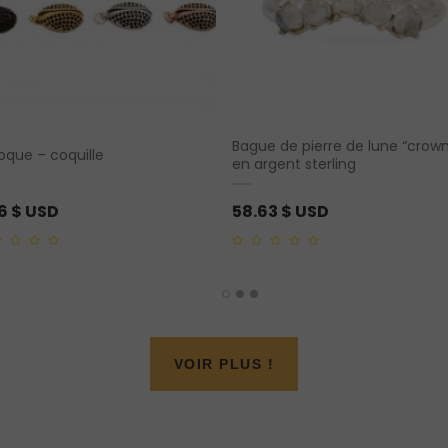
Bague de pierre de lune “crown
oque – coquille
en argent sterling
66
$ USD
58.63
$ USD
0
out
of
5
VOIR PLUS !