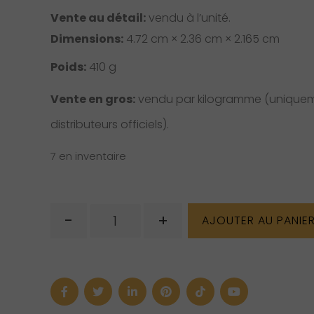
Vente au détail:
vendu à l’unité.
Dimensions:
4.72 cm × 2.36 cm × 2.165 cm
Poids:
410 g
Vente en gros:
vendu par kilogramme (uniquem
distributeurs officiels).
7 en inventaire
quantité
-
+
AJOUTER AU PANIE
de
Lapis
Lazuli
brute