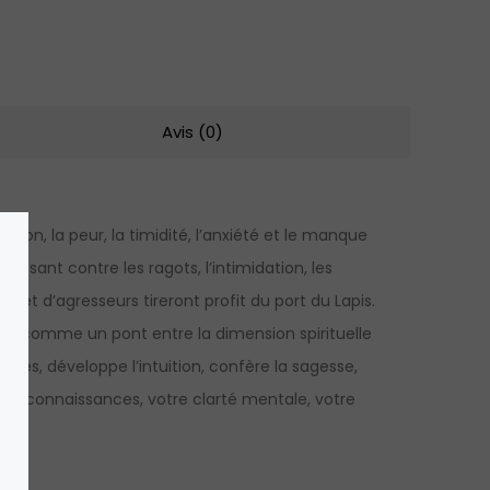
Avis (0)
sion, la peur, la timidité, l’anxiété et le manque
uissant contre les ragots, l’intimidation, les
 et d’agresseurs tireront profit du port du Lapis.
agit comme un pont entre la dimension spirituelle
ques, développe l’intuition, confère la sagesse,
, vos connaissances, votre clarté mentale, votre