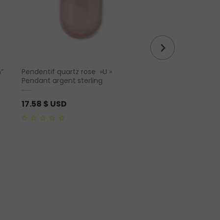
”
Pendentif quartz rose »U »
Pendentif de coeur 
Pendant argent sterling
rhodochrosite en arg
17.58
$ USD
21.98
$ USD
0
0
out
out
of
of
5
5