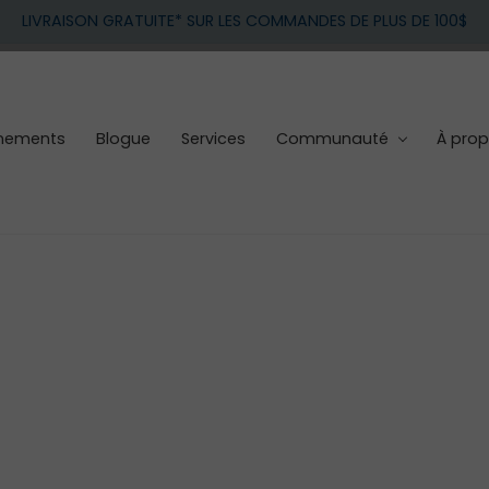
LIVRAISON GRATUITE* SUR LES COMMANDES DE PLUS DE 100$
nements
Blogue
Services
Communauté
À pro