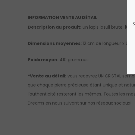
INFORMATION VENTE AU DÉTAIL
Description du produit
:
un lapis lazuli brute, 100
Dimensions moyennes:
12 cm de longueur x 6 cm
Poids moyen:
410 grammes.
*Vente au détail:
vous recevrez UN CRISTAL sembla
que chaque pierre précieuse étant unique et nature
l’authenticité resteront les mêmes. Toutes les mes
Dreams en nous suivant sur nos réseaux sociaux!