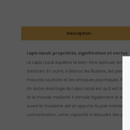
Description
Lapis lazuli:
propriétés, signification et vertus
Le Lapis Lazuli équilibre le bien-être spirituel, ém
d’entrain. En outre, il dissout les illusions, les pe
mauvais souhaits et les attaques psychiques. Par co
Un autre avantage du Lapis Lazuli est qu’il est idé
et le monde matériel. Il stimule également le subco
ouvre le troisième œil et apporte la paix intérieure
concentration, votre capacité à résoudre des probl