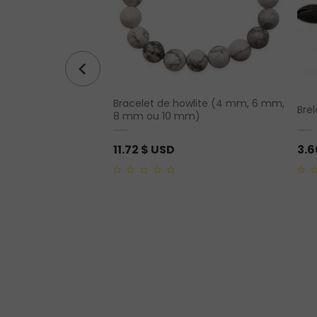
Bracelet de howlite (4 mm, 6 mm,
turine
Brel
8 mm ou 10 mm)
11.72
$ USD
3.
0
0
out
out
of
of
5
5