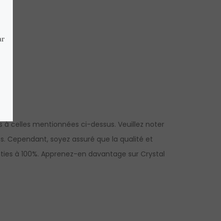
à celles mentionnées ci-dessus. Veuillez noter
es. Cependant, soyez assuré que la qualité et
anties à 100%. Apprenez-en davantage sur Crystal