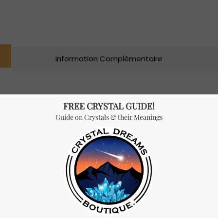
Information Complémentaire
otionnel et psychologique tout en vous aidant à surmonter la dépres
nsées négatives, le manque de but. C’est un talisman de protection p
nséquent, les personnes qui sont souvent la cible d’intimidateurs
al pour vous aider à comprendre votre cheminement spirituel. Il 
nscient, favorise l’éveil spirituel, augmente les capacités psychi
. De plus, cette pierre précieuse aide à élargir votre conscience
èmes et votre esprit critique.