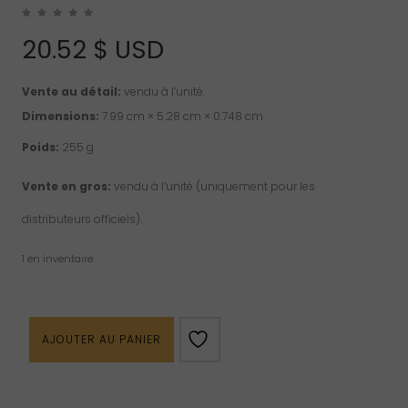
20.52
$ USD
Vente au détail:
vendu à l’unité.
Dimensions:
7.99 cm × 5.28 cm × 0.748 cm
Poids:
255 g
Vente en gros:
vendu à l’unité (uniquement pour les
distributeurs officiels).
1 en inventaire
quantité
AJOUTER AU PANIER
de
Livre
"7
Laws