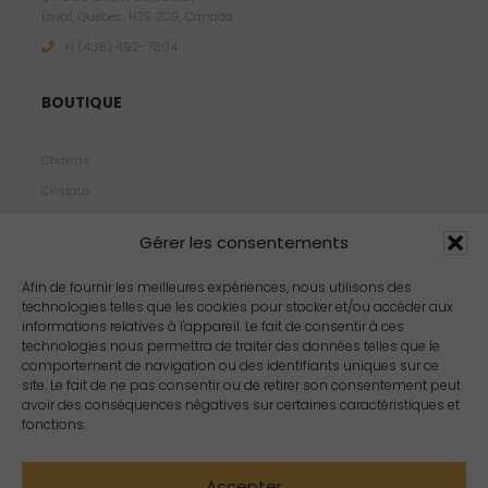
Laval, Quebec, H7S 2C9, Canada
+1 ‪(438) 492-7804‬
BOUTIQUE
Chakras
Cristaux
Bijoux
Gérer les consentements
Products
Propriétés
Afin de fournir les meilleures expériences, nous utilisons des
technologies telles que les cookies pour stocker et/ou accéder aux
Arômes
informations relatives à l'appareil. Le fait de consentir à ces
Zodiacs
technologies nous permettra de traiter des données telles que le
comportement de navigation ou des identifiants uniques sur ce
site. Le fait de ne pas consentir ou de retirer son consentement peut
avoir des conséquences négatives sur certaines caractéristiques et
fonctions.
Accepter