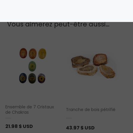
Vous aimerez peut-être aussi…
Ensemble de 7 Cristaux
Tranche de bois pétrifié
de Chakras
21.98
$ USD
43.97
$ USD