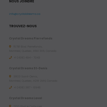
NOUS JOINDRE
info@crystaldreams.ca
TROUVEZ-NOUS
Crystal Dreams Pierrefonds
15781 Blvd. Pierrefonds,
Montreal, Quebec, H9H 3X6, Canada
+1 (438) 494 - 7043
Crystal Dreams St-Denis
3803 Saint-Denis,
Montreal, Quebec, H2W 2M4, Canada
+1 (438) 387 - 6946
Crystal Dreams Laval
2100 Blvd le Corbusier,