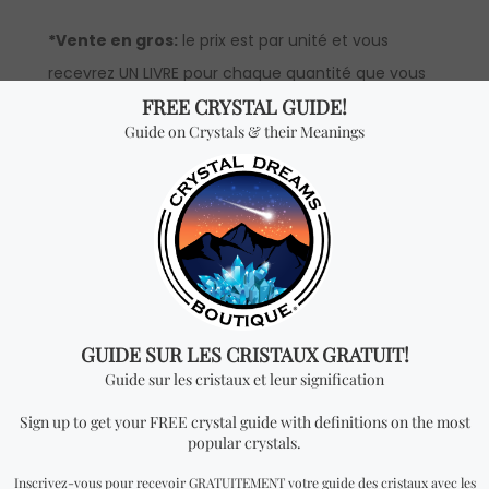
*Vente en gros:
le prix est par unité et vous
recevrez UN LIVRE pour chaque quantité que vous
ajoutez. Pour avoir accès aux prix en gros, vous
devrez faire une demande pour devenir un
distributeur officiel.
Vous cherchez quelque
chose de spécial? Jetez
un coup d'œil à nos
produits les plus
vendus!