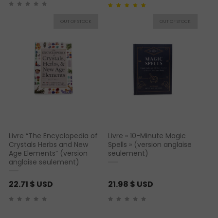
Noté
1
5.00
sur 5
basé sur
notation
client
Livre “The Encyclopedia of
Livre « 10-Minute Magic
Crystals Herbs and New
Spells » (version anglaise
Age Elements” (version
seulement)
anglaise seulement)
22.71
$ USD
21.98
$ USD