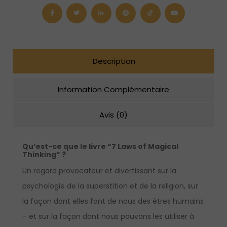
of
Magical
Thinking"
(version
anglaise
seulement)
Description
Information Complémentaire
Avis (0)
Qu’est-ce que le livre “7 Laws of Magical
Thinking” ?
Un regard provocateur et divertissant sur la
psychologie de la superstition et de la religion, sur
la façon dont elles font de nous des êtres humains
– et sur la façon dont nous pouvons les utiliser à