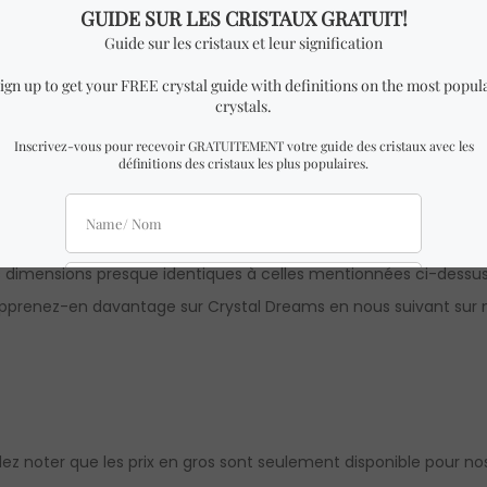
ar Ted Andrews. (Veuillez noter que seulement la version anglaise
cm de largeur x 2,1 cm de hauteur.
 dimensions presque identiques à celles mentionnées ci-dessus
pprenez-en davantage sur Crystal Dreams en nous suivant sur n
illez noter que les prix en gros sont seulement disponible pour nos 