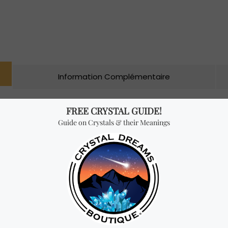
Information Complémentaire
niques pour reconnaître et interpréter les signes et présages de
 en apprenant le langage de leurs comportements dans le mond
maux spirituels; découvrir le pouvoir et la signification spirituel
ecteurs de votre animal totem; créer et utiliser cinq rites magi
st devenu une référence classique pour quiconque souhaite établ