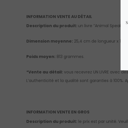
INFORMATION VENTE AU DÉTAIL
Description du produit:
un livre “Animal Speak” p
Dimension moyenne:
25,4 cm de longueur x 17,8 
Poids moyen:
813 grammes.
*Vente au détail:
vous recevrez UN LIVRE avec des
L’authenticité et la qualité sont garanties à 100%.
A
INFORMATION VENTE EN GROS
Description du produit:
le prix est par unité. Veu