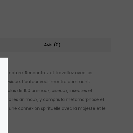
Avis (0)
 la nature. Rencontrez et travaillez avec les
e physique. L’auteur vous montre comment:
le de plus de 100 animaux, oiseaux, insectes et
ques avec les animaux, y compris la métamorphose et
ir une connexion spirituelle avec la majesté et le