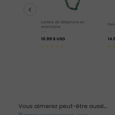
illes d’émeraude
Lanière de téléphone en
Pen
t sterling
aventurine
10.99
$ USD
14.
0
0
out
out
of
of
5
5
Vous aimerez peut-être aussi…