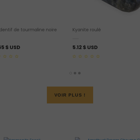
dentif de tourmaline noire
Kyanite roulé
65
$ USD
5.12
$ USD
0
out
of
5
VOIR PLUS !