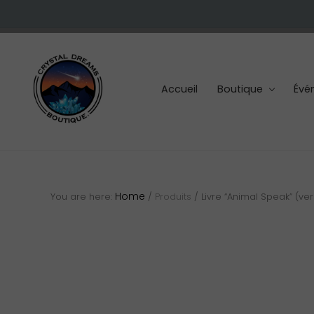
Skip
Skip
Skip
to
to
to
right
main
footer
header
content
navigation
Accueil
Boutique
Évé
Cristaux
et
pierres
Home
You are here:
/
Produits
/
Livre “Animal Speak” (ve