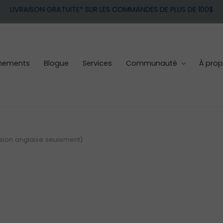
LIVRAISON GRATUITE* SUR LES COMMANDES DE PLUS DE 100$
nements
Blogue
Services
Communauté
À pro
rsion anglaise seulement)