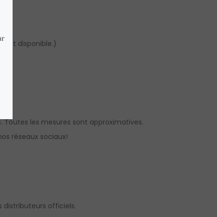
 est disponible.)
. Toutes les mesures sont approximatives.
os réseaux sociaux!
distributeurs officiels.