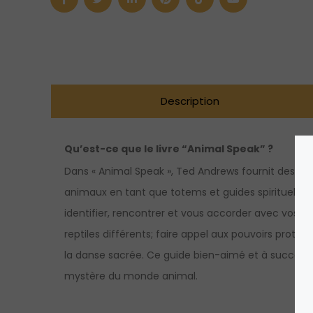
(version
anglaise
seulement)
Description
Qu’est-ce que le livre “Animal Speak” ?
Dans « Animal Speak », Ted Andrews fournit des tech
animaux en tant que totems et guides spirituels
identifier, rencontrer et vous accorder avec vos ani
reptiles différents; faire appel aux pouvoirs prot
la danse sacrée. Ce guide bien-aimé et à succès e
mystère du monde animal.