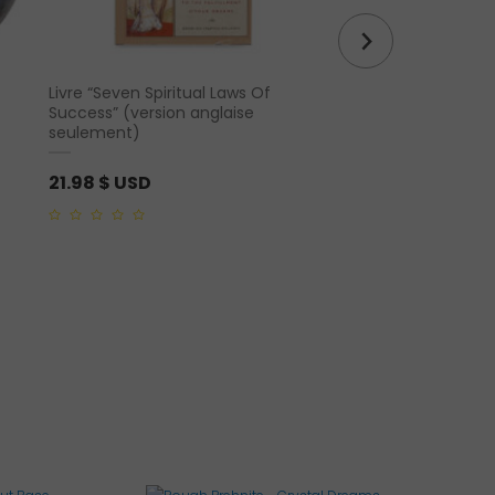
Livre “Seven Spiritual Laws Of
Pierre de lave roulée
Success” (version anglaise
seulement)
2.19
$ USD
21.98
$ USD
0
out
0
of
out
5
of
5