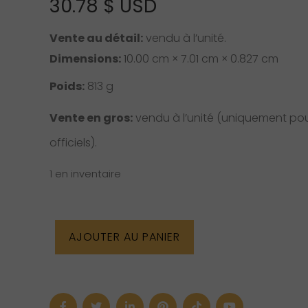
30.78
$ USD
Vente au détail:
vendu à l’unité.
Dimensions:
10.00 cm × 7.01 cm × 0.827 cm
Poids:
813 g
Vente en gros:
vendu à l’unité (uniquement pour
officiels).
1 en inventaire
quantité
AJOUTER AU PANIER
de
Livre
“Animal
Speak”