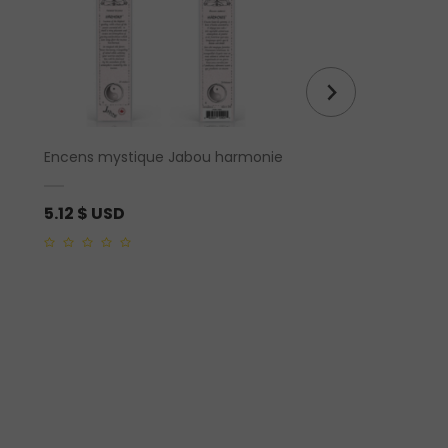
Encens mystique Jabou harmonie
Prisme en aventurin
5.12
$ USD
16.85
$ USD
0
0
out
out
of
of
5
5