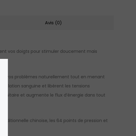
Avis (0)
lement vos doigts pour stimuler doucement mais
uérir vos problèmes naturellement tout en menant
rculation sanguine et libèrent les tensions
mmunitaire et augmente le flux d’énergie dans tout
traditionnelle chinoise, les 64 points de pression et