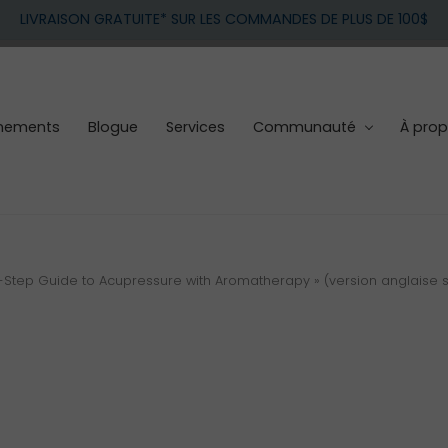
LIVRAISON GRATUITE* SUR LES COMMANDES DE PLUS DE 100$
nements
Blogue
Services
Communauté
À pro
by-Step Guide to Acupressure with Aromatherapy » (version anglaise