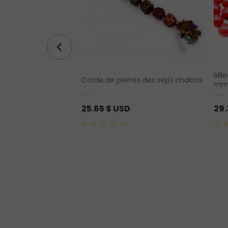
Bill
oulé
Corde de pierres des sept chakras
mm,
25.65
$ USD
29.
0
0
out
out
of
of
5
5