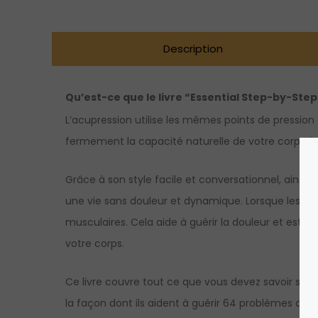
Description
Qu’est-ce que le livre “Essential Step-by-St
L’acupression utilise les mêmes points de pression
fermement la capacité naturelle de votre corps à g
Grâce à son style facile et conversationnel, ain
une vie sans douleur et dynamique. Lorsque les poin
musculaires. Cela aide à guérir la douleur et est 
votre corps.
Ce livre couvre tout ce que vous devez savoir sur l’
la façon dont ils aident à guérir 64 problèmes de s