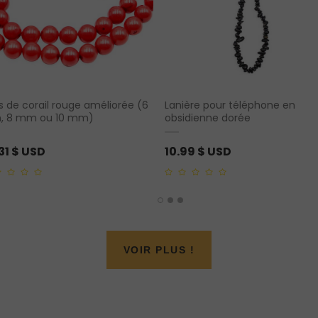
es de corail rouge améliorée (6
Lanière pour téléphone en
 8 mm ou 10 mm)
obsidienne dorée
31
$ USD
10.99
$ USD
0
out
of
5
VOIR PLUS !