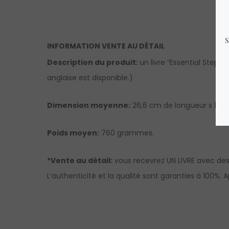
INFORMATION VENTE AU DÉTAIL
Description du produit:
un livre “Essential Step
anglaise est disponible.)
Dimension moyenne:
26,6 cm de longueur x 19,7 
Poids moyen:
760 grammes.
*Vente au détail:
vous recevrez UN LIVRE avec des
L’authenticité et la qualité sont garanties à 100%.
A