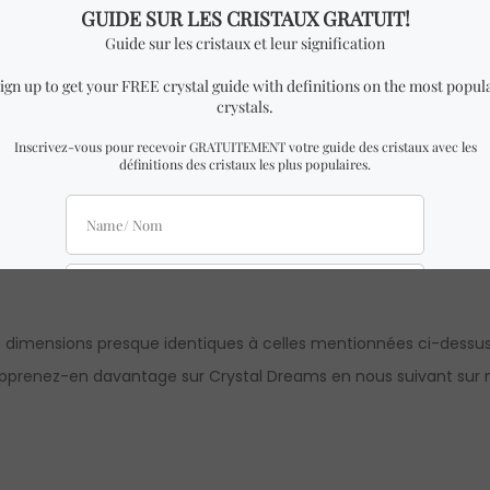
-by-Step Guide to Acupressure with Aromatherapy” par Karin Parr
cm de largeur x 1,5 cm de hauteur.
 dimensions presque identiques à celles mentionnées ci-dessus
pprenez-en davantage sur Crystal Dreams en nous suivant sur n