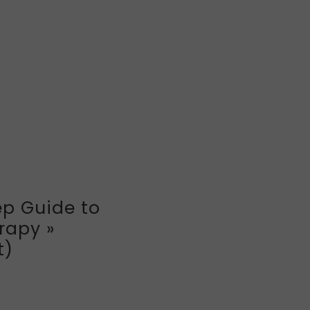
ep Guide to
rapy »
t)