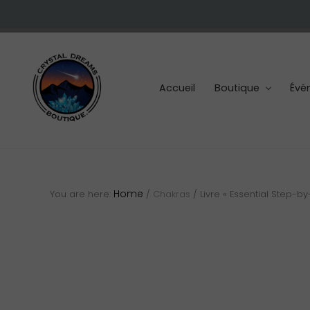
Skip
Skip
Skip
to
to
to
right
main
footer
header
content
navigation
Accueil
Boutique
Évé
Cristaux
et
pierres
Home
You are here:
/
Chakras
/
Livre « Essential Step-