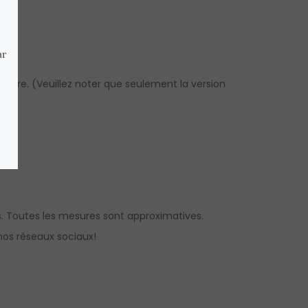
amore. (Veuillez noter que seulement la version
. Toutes les mesures sont approximatives.
os réseaux sociaux!