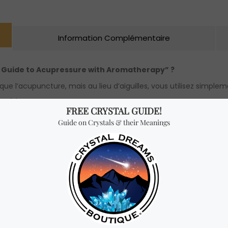
Information Complémentaire
ep Guide to Acupressure with Aromatherapy” ?
 que l’acupuncture, mais au lieu d’aiguilles, vous utilisez simp
uérir.
si qu’à des photos étape par étape, vous découvrirez comment g
ts d’acupression sont correctement stimulés, ils favorisent la ci
idéal pour la santé préventive car cela renforce votre système i
acupression, ainsi que l’histoire et la philosophie de la médecine 
anté spécifiques.