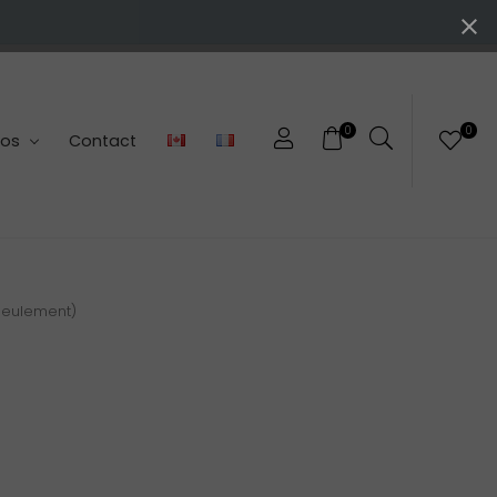
0
0
pos
Contact
 seulement)