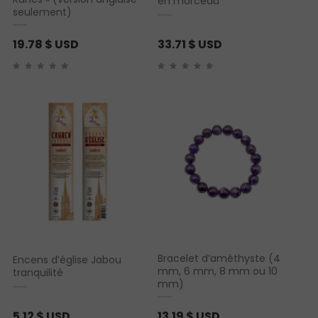
en morceau
$
seulement)
U
19.78
$ USD
33.71
$ USD
S
D
Bracelet d’améthyste (4
Encens d’église Jabou
mm, 6 mm, 8 mm ou 10
tranquilité
mm)
5.12
$ USD
13.19
$ USD