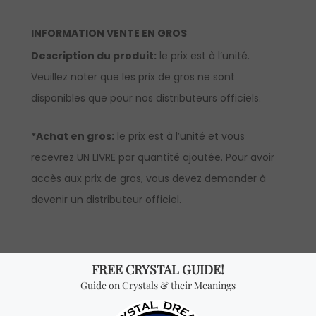
INFORMATION VENTE EN GROS
Description du produit:
le prix est à l’unité.
Veuillez noter que les prix de gros ne sont
disponibles que pour nos distributeurs officiels.
*Achat en gros:
le prix est à l’unité et vous
recevrez UN LIVRE par quantité ajoutée. Pour avoir
accès aux prix de gros, vous devez demander à
devenir un distributeur officiel.
Vous cherchez quelque
chose de spécial? Jetez
un coup d'œil à nos