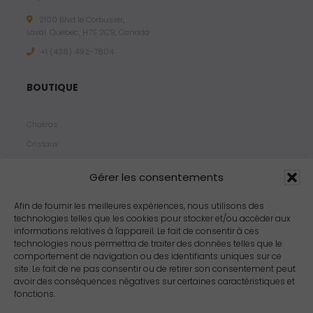
2100 Blvd le Corbusier,
Laval, Quebec, H7S 2C9, Canada
+1 ‪(438) 492-7804‬
BOUTIQUE
Chakras
Cristaux
Bijoux
Gérer les consentements
Products
Propriétés
Afin de fournir les meilleures expériences, nous utilisons des
technologies telles que les cookies pour stocker et/ou accéder aux
Arômes
informations relatives à l'appareil. Le fait de consentir à ces
Zodiacs
technologies nous permettra de traiter des données telles que le
comportement de navigation ou des identifiants uniques sur ce
site. Le fait de ne pas consentir ou de retirer son consentement peut
avoir des conséquences négatives sur certaines caractéristiques et
fonctions.