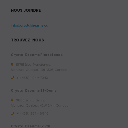
NOUS JOINDRE
info@crystaldreams.ca
TROUVEZ-NOUS
Crystal Dreams Pierrefonds
15781 Blvd. Pierrefonds,
Montreal, Quebec, H9H 3X6, Canada
+1 (438) 494 - 7043
Crystal Dreams St-Denis
3803 Saint-Denis,
Montreal, Quebec, H2W 2M4, Canada
+1 (438) 387 - 6946
Crystal Dreams Laval