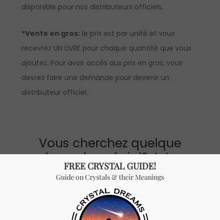
disponible pour nos distributeurs officiels.
*Vente en gros:
le prix est par unité et vous
recevrez UN LIVRE pour chaque quantité que vous
ajoutez. Pour avoir accès aux prix en gros, vous
devrez faire une demande pour devenir un
distributeur officiel.
Vous cherchez quelque
chose de spécial? Jetez
un coup d'œil à nos
produits les plus
vendus!