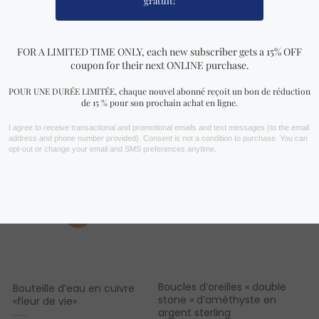
VOIR PLUS !
Vous aimerez peut-être aussi…
Boucles d’oreilles « double
Bouteille d’eau en cuivre
stone » d’améthyste en
«fleur de vie»
argent sterling