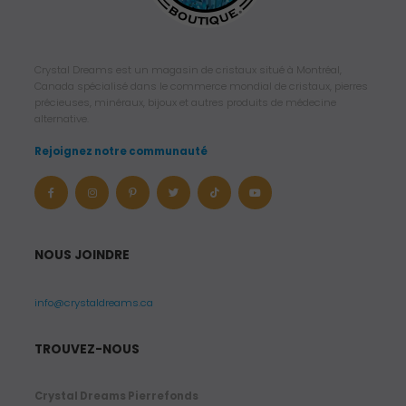
Crystal Dreams est un magasin de cristaux situé à Montréal,
Canada spécialisé dans le commerce mondial de cristaux, pierres
précieuses, minéraux, bijoux et autres produits de médecine
alternative.
Rejoignez notre communauté
NOUS JOINDRE
info@crystaldreams.ca
TROUVEZ-NOUS
Crystal Dreams Pierrefonds