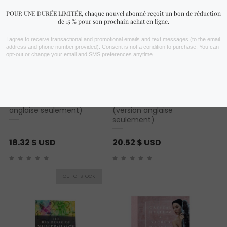
Livre « Shamanic
Livre « The Essential Guide
Astrology » (version
to Essential Oils Book »
anglaise seulement)
(version anglaise
seulement)
18.32
$ USD
20.52
$ USD