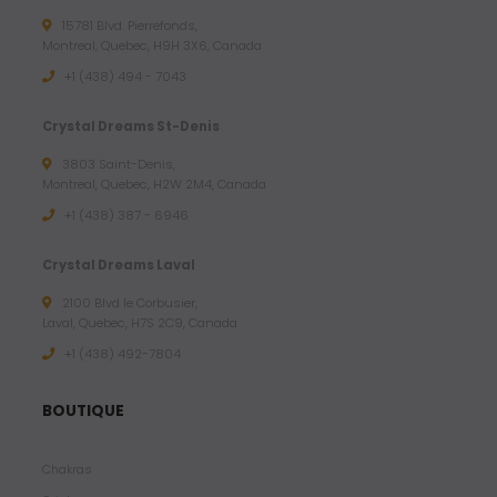
15781 Blvd. Pierrefonds,
Montreal, Quebec, H9H 3X6, Canada
+1 (438) 494 - 7043
Crystal Dreams St-Denis
3803 Saint-Denis,
Montreal, Quebec, H2W 2M4, Canada
+1 (438) 387 - 6946
Crystal Dreams Laval
2100 Blvd le Corbusier,
Laval, Quebec, H7S 2C9, Canada
+1 ‪(438) 492-7804‬
BOUTIQUE
Chakras