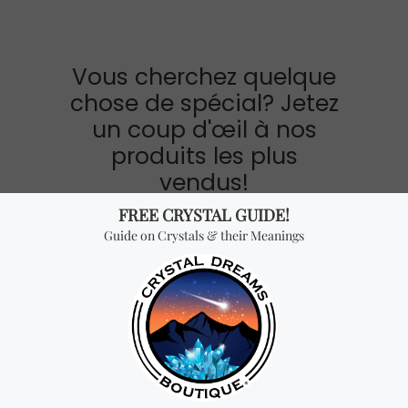
Vous cherchez quelque
chose de spécial? Jetez
un coup d'œil à nos
produits les plus
vendus!