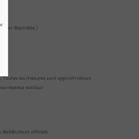
se est disponible.)
. Toutes les mesures sont approximatives.
os réseaux sociaux!
distributeurs officiels.