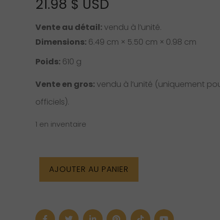
21.98
$ USD
Vente au détail:
vendu à l’unité.
Dimensions:
6.49 cm × 5.50 cm × 0.98 cm
Poids:
610 g
Vente en gros:
vendu à l’unité (uniquement pour
officiels).
1 en inventaire
quantité
AJOUTER AU PANIER
de
Livre
“The
Angel