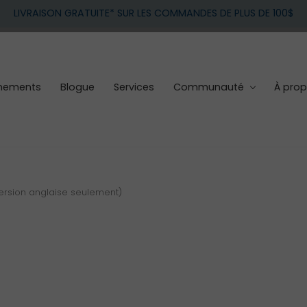
LIVRAISON GRATUITE* SUR LES COMMANDES DE PLUS DE 100$
nements
Blogue
Services
Communauté
À pro
version anglaise seulement)