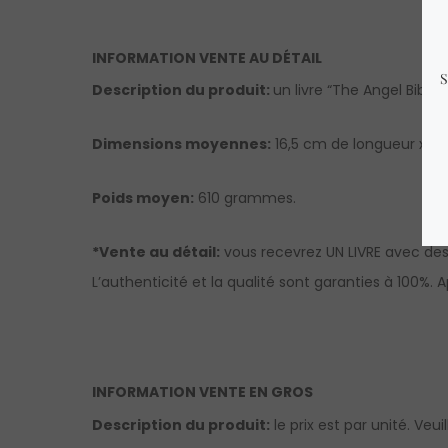
INFORMATION VENTE AU DÉTAIL
Description du produit:
un livre “The Angel Bible
Dimensions moyennes:
16,5 cm de longueur x 14
Poids moyen:
610 grammes.
*Vente au détail:
vous recevrez UN LIVRE avec des
L’authenticité et la qualité sont garanties à 100%.
A
INFORMATION VENTE EN GROS
Description du produit:
le prix est par unité. Veu