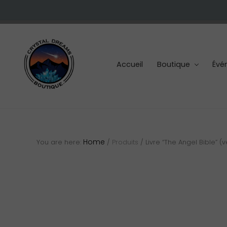
Skip
Skip
Skip
to
to
to
right
main
footer
header
content
navigation
Accueil
Boutique
Évé
Cristaux
et
pierres
Home
You are here:
/
Produits
/
Livre “The Angel Bible” (