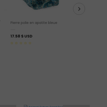
e
Bague de grenat “fl
Pierre polie en apatite bleue
argent sterling
17.58
$ USD
54.96
$ USD
0
0
out
out
of
of
5
5