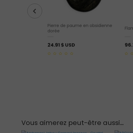
Pierre de paume en obsidienne
me en jaspe K2
Fla
dorée
24.91
$ USD
96
0
0
out
out
of
of
5
5
Vous aimerez peut-être aussi…