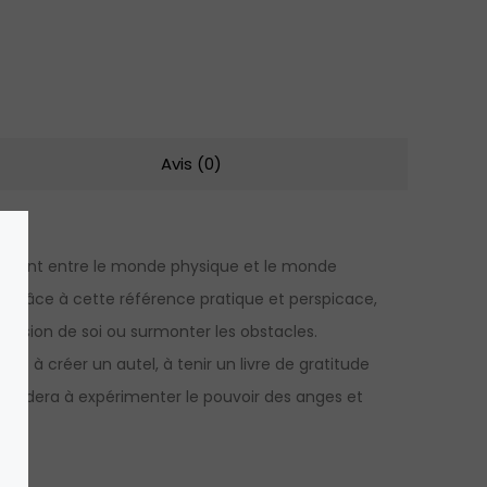
Avis (0)
 un pont entre le monde physique et le monde
 Grâce à cette référence pratique et perspicace,
ension de soi ou surmonter les obstacles.
enez à créer un autel, à tenir un livre de gratitude
us aidera à expérimenter le pouvoir des anges et