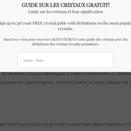
” par Hazel Raven. (Veuillez noter que seulement la version anglai
 cm de largeur x 2,5 cm de hauteur.
 dimensions presque identiques à celles mentionnées ci-dessus
pprenez-en davantage sur Crystal Dreams en nous suivant sur n
illez noter que les prix en gros sont seulement disponible pour nos 