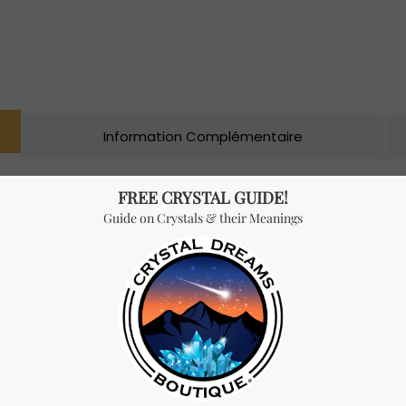
Information Complémentaire
piration et de la joie dans votre vie. Les anges agissent comme
comment ces remarquables messagers les ont aidées et guidées.
s, que ce soit pour développer la sagesse, renforcer la compréh
uiles essentielles, la kabbale, l’astrologie et les chakras, et appr
ons et d’exercices, ce guide à la fois pratique et magnifique vo