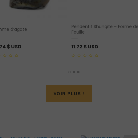
Pendentif Shungite – Forme d
mme d’agate
Feuille
.74
$ USD
11.72
$ USD
0
out
of
5
VOIR PLUS !