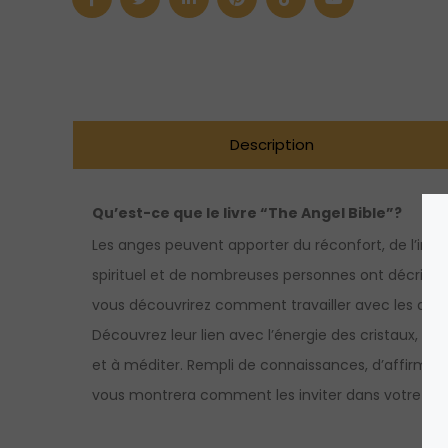
Bible”
(version
anglaise
seulement)
Description
Qu’est-ce que le livre “The Angel Bible”?
Les anges peuvent apporter du réconfort, de l’ins
spirituel et de nombreuses personnes ont décrit 
vous découvrirez comment travailler avec les ange
Découvrez leur lien avec l’énergie des cristaux, les h
et à méditer. Rempli de connaissances, d’affirmati
vous montrera comment les inviter dans votre vie.