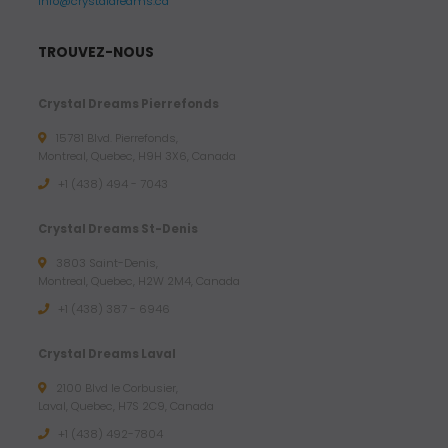
info@crystaldreams.ca
TROUVEZ-NOUS
Crystal Dreams Pierrefonds
15781 Blvd. Pierrefonds,
Montreal, Quebec, H9H 3X6, Canada
+1 (438) 494 - 7043
Crystal Dreams St-Denis
3803 Saint-Denis,
Montreal, Quebec, H2W 2M4, Canada
+1 (438) 387 - 6946
Crystal Dreams Laval
2100 Blvd le Corbusier,
Laval, Quebec, H7S 2C9, Canada
+1 ‪(438) 492-7804‬