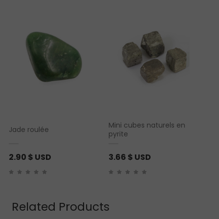
basé sur
notation
basé sur
notation
client
client
Mini cubes naturels en
Jade roulée
pyrite
2.90
$ USD
3.66
$ USD
Related Products