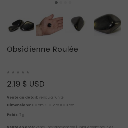
Obsidienne Roulée
2.19
$ USD
Vente au détail:
vendu à l’unité.
Dimensions:
0.8 cm × 0.8 cm × 0.8 cm
Poids:
7 g
Vente en gros:
vendu par kilogramme (Uniquement pour les