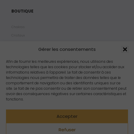
BOUTIQUE
Chakras
Cristaux
Bijoux
Gérer les consentements
Products
Propriétés
Afin de fournir les meilleures expériences, nous utilisons des
technologies telles que les cookies pour stocker et/ou accéder aux
Arômes
informations relatives à l'appareil. Le fait de consentir à ces
Zodiacs
technologies nous permettra de traiter des données telles que le
comportement de navigation ou des identifiants uniques sur ce
site. Le fait de ne pas consentir ou de retirer son consentement peut
avoir des conséquences négatives sur certaines caractéristiques et
fonctions.
Accepter
Refuser