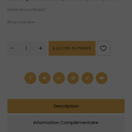
distributeurs officiels).
188 en inventaire
quantité
-
+
AJOUTER AU PANIER
de
Obsidienne
Roulée
Description
Information Complémentaire