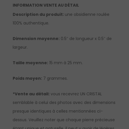
INFORMATION VENTE AU DÉTAIL
Description du produit:
une obsidienne roulée
100% authentique.
Dimension moyenne:
0.5″ de longueur x 0.5″ de
largeur.
Taille moyenne:
15 mm à 25 mm.
Poids moyen:
7 grammes.
*Vente au détail:
vous recevrez UN CRISTAL
semblable à celui des photos avec des dimensions
presque identiques à celles mentionnées ci-
dessus. Veuillez noter que chaque pierre précieuse
étant unique et naturelle, il peut y avoir de légères