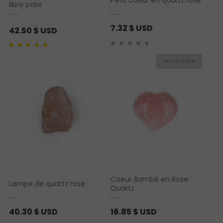
Petit coeur en quartz rose
libre polie
7.32
$ USD
42.50
$ USD
Noté
1
5.00
sur 5
basé sur
notation
client
Coeur Bombé en Rose
Lampe de quartz rose
Quartz
40.30
$ USD
16.85
$ USD