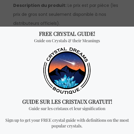
Description du produit:
Le prix est par pièce (les
prix de gros sont seulement disponible à nos
distributeurs officiels).
*Vente en gros:
Vous recevrez UN PENDENTIF pour
chaque quantité ajoutée. Pour pouvoir voir les prix
de gros, vous devrez faire une demande pour
devenir un distributeur officiel.
Vous cherchez quelque
chose de spécial? Jetez
un coup d'œil à nos
produits les plus
vendus!