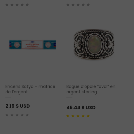
Encens Satya – matrice
Bague d’opale “oval” en
de l’argent
argent sterling
2.19
$ USD
45.44
$ USD
Noté
1
5.00
sur 5
basé sur
notation
client