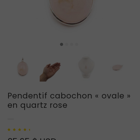
Pendentif cabochon « ovale »
en quartz rose
Noté
1
5.00
sur
5 basé sur
notation client