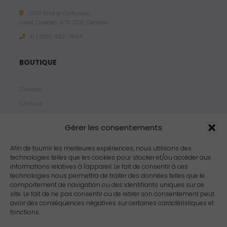
2100 Blvd le Corbusier,
Laval, Quebec, H7S 2C9, Canada
+1 ‪(438) 492-7804‬
BOUTIQUE
Chakras
Cristaux
Bijoux
Gérer les consentements
Products
Propriétés
Afin de fournir les meilleures expériences, nous utilisons des
technologies telles que les cookies pour stocker et/ou accéder aux
Arômes
informations relatives à l'appareil. Le fait de consentir à ces
Zodiacs
technologies nous permettra de traiter des données telles que le
comportement de navigation ou des identifiants uniques sur ce
site. Le fait de ne pas consentir ou de retirer son consentement peut
avoir des conséquences négatives sur certaines caractéristiques et
fonctions.