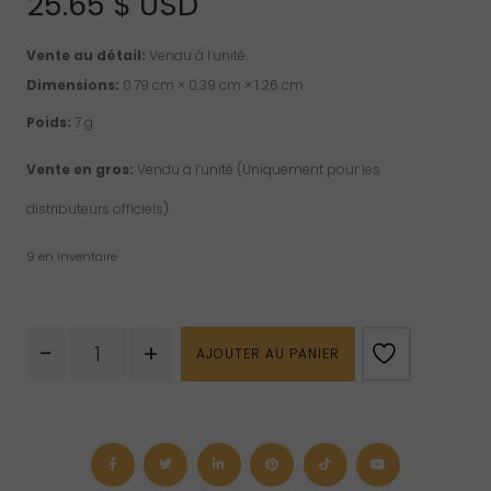
25.65
$ USD
Vente au détail:
Vendu à l’unité.
Dimensions:
0.79 cm × 0.39 cm × 1.26 cm
Poids:
7 g
Vente en gros:
Vendu à l’unité (Uniquement pour les
distributeurs officiels).
9 en inventaire
quantité
-
+
AJOUTER AU PANIER
de
Pendentif
cabochon
"ovale"
en
quartz
rose