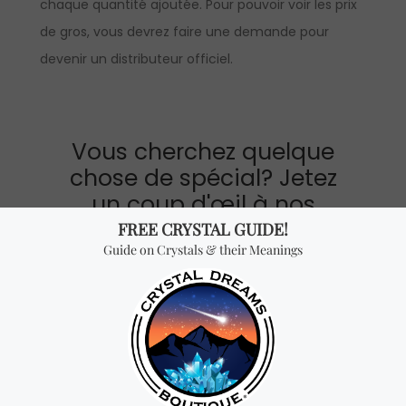
chaque quantité ajoutée. Pour pouvoir voir les prix
de gros, vous devrez faire une demande pour
devenir un distributeur officiel.
Vous cherchez quelque
chose de spécial? Jetez
un coup d'œil à nos
produits les plus
vendus!