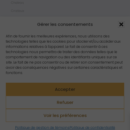
Chakras
Cristaux
Bijoux
Gérer les consentements
Products
Propriétés
Afin de fournir les meilleures expériences, nous utilisons des
technologies telles que les cookies pour stocker et/ou accéder aux
Arômes
informations relatives à l'appareil. Le fait de consentir à ces
Zodiacs
technologies nous permettra de traiter des données telles que le
comportement de navigation ou des identifiants uniques sur ce
site. Le fait de ne pas consentir ou de retirer son consentement peut
avoir des conséquences négatives sur certaines caractéristiques et
fonctions.
Accepter
Refuser
Voir les préférences
Copyright Crystal Dreams® 2023. Tous droits réservés.
Politique de gestion de témoins
Politique de confidentialité