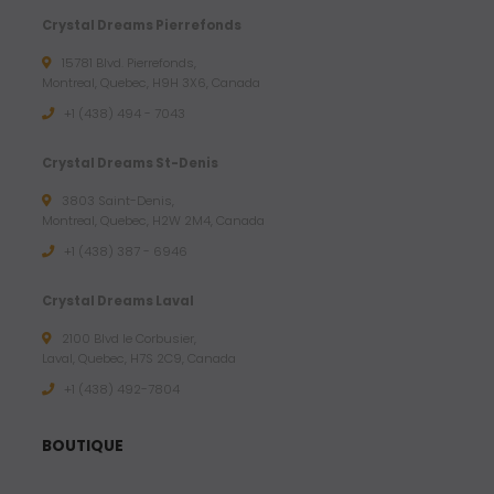
Crystal Dreams Pierrefonds
15781 Blvd. Pierrefonds,
Montreal, Quebec, H9H 3X6, Canada
+1 (438) 494 - 7043
Crystal Dreams St-Denis
3803 Saint-Denis,
Montreal, Quebec, H2W 2M4, Canada
+1 (438) 387 - 6946
Crystal Dreams Laval
2100 Blvd le Corbusier,
Laval, Quebec, H7S 2C9, Canada
+1 ‪(438) 492-7804‬
BOUTIQUE