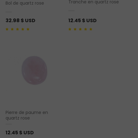
Tranche en quartz rose
Bol de quartz rose
32.98
$ USD
12.45
$ USD
Noté
1
5.00
sur 5
Noté
1
5.00
sur 5
basé sur
notation
basé sur
notation
client
client
Pierre de paume en
quartz rose
12.45
$ USD