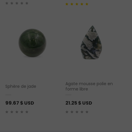
Noté
1
5.00
sur 5
basé sur
notation
client
Agate mousse polie en
Sphère de jade
forme libre
99.67
$ USD
21.25
$ USD