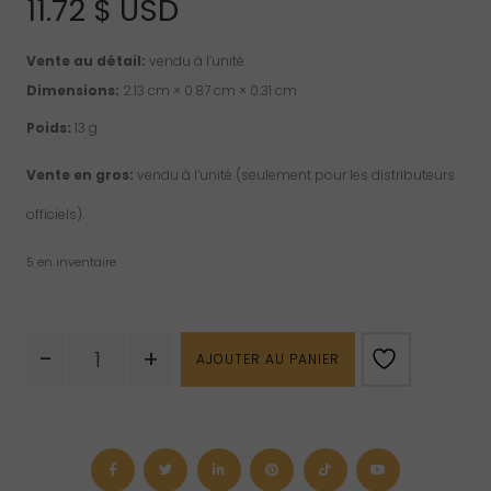
11.72
$ USD
Vente au détail:
vendu à l’unité.
Dimensions:
2.13 cm × 0.87 cm × 0.31 cm
Poids:
13 g
Vente en gros:
vendu à l’unité (seulement pour les distributeurs
officiels).
5 en inventaire
quantité
-
+
AJOUTER AU PANIER
de
Pendentif
de
quartz
rose
des
sept