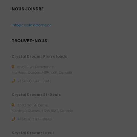
NOUS JOINDRE
info@crystaldreams.ca
TROUVEZ-NOUS
Crystal Dreams Pierrefonds
15781 Blvd. Pierrefonds,
Montreal, Quebec, H9H 3X6, Canada
+1 (438) 494 - 7043
Crystal Dreams St-Denis
3803 Saint-Denis,
Montreal, Quebec, H2W 2M4, Canada
+1 (438) 387 - 6946
Crystal Dreams Laval