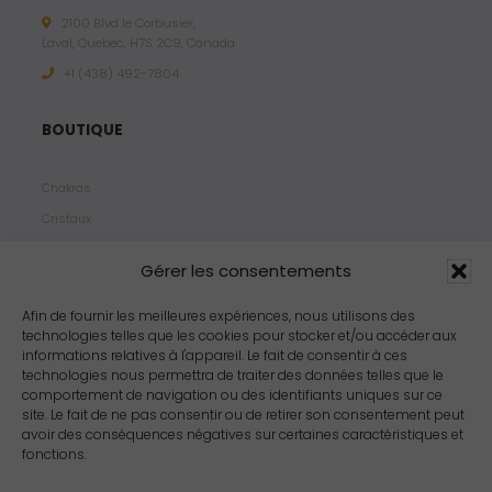
2100 Blvd le Corbusier,
Laval, Quebec, H7S 2C9, Canada
+1 ‪(438) 492-7804‬
BOUTIQUE
Chakras
Cristaux
Bijoux
Gérer les consentements
Products
Propriétés
Afin de fournir les meilleures expériences, nous utilisons des
technologies telles que les cookies pour stocker et/ou accéder aux
Arômes
informations relatives à l'appareil. Le fait de consentir à ces
Zodiacs
technologies nous permettra de traiter des données telles que le
comportement de navigation ou des identifiants uniques sur ce
site. Le fait de ne pas consentir ou de retirer son consentement peut
avoir des conséquences négatives sur certaines caractéristiques et
fonctions.