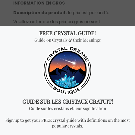
INFORMATION EN GROS
Description du produit:
le prix est par unité.
Veuillez noter que les prix en gros ne sont
disponibles que pour nos distributeurs officiels.
*Vente en gros:
vous recevrez UN PENDENTIF pour
chaque quantité ajoutée. Pour avoir accès aux prix
en gros, vous devrez faire une
demande
pour
devenir un distributeur officiel.
Vous cherchez quelque
chose de spécial? Jetez
un coup d'œil à nos
produits les plus