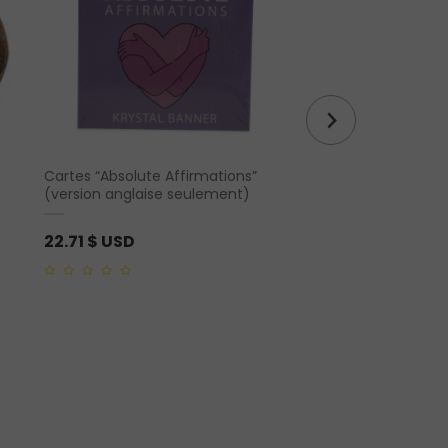
Cartes “Absolute Affirmations”
Pochette en velours
(version anglaise seulement)
L ou XL)
22.71
$ USD
1.46
$ USD
0
0
out
out
of
of
5
5