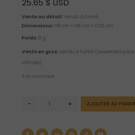
25.65
$ USD
Vente au détail:
vendu à l’unité.
Dimensions:
1.18 cm × 1.18 cm × 0.35 cm
Poids:
8 g
Vente en gros:
vendu à l’unité (seulement pour l
officiels).
4 en inventaire
quantité
-
+
AJOUTER AU PANIE
de
Pendentif
de
rose