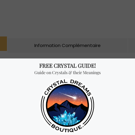
Information Complémentaire
s
rre de l’amour ». On dit qu’il est la pierre de l’amour inconditi
n-être, la camaraderie, le confort, l’espoir, la foi et bien sûr l’a
une vibration très élevée qui peut renforcer les liens dans n’impor
rsonne que vous souhaitez attirer en programmant ce cristal. Pour
a personnalité et comment vous vous sentiriez à ses côtés. Plus 
fet et le pouvoir seront forts. Un pendentif en argent sterling av
amis et les membres de la famille. Offrir du quartz rose à quelqu