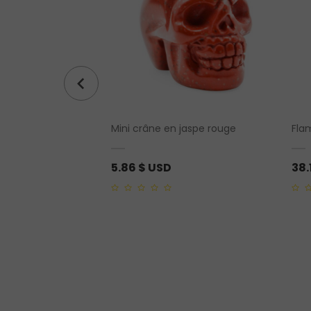
lée
Mini crâne en jaspe rouge
Fla
5.86
$ USD
38.
0
0
out
out
of
of
5
5