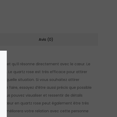
Avis (0)
onnel et qu’il résonne directement avec le cœur. Le
mour. Le quartz rose est très efficace pour attirer
te quelle situation. Si vous souhaitez attirer
 ce faire, essayez d’être aussi précis que possible
vous pouvez visualiser et ressentir de détails
ec un cœur en quartz rose peut également être très
’un améliorera votre relation avec cette personne