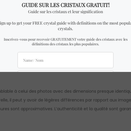
uissant lorsqu’il s’agit d’apporter de l’harmonie dans vos relations
ique en rose quartz. (La chaîne n’est pas incluse.)
m de largeur x 0,9 cm de hauteur.
lable à celui des photos avec des dimensions presque identique
lle, il peut y avoir de légères différences par rapport aux imag
res sont approximatives. L’authenticité et la qualité sont garan