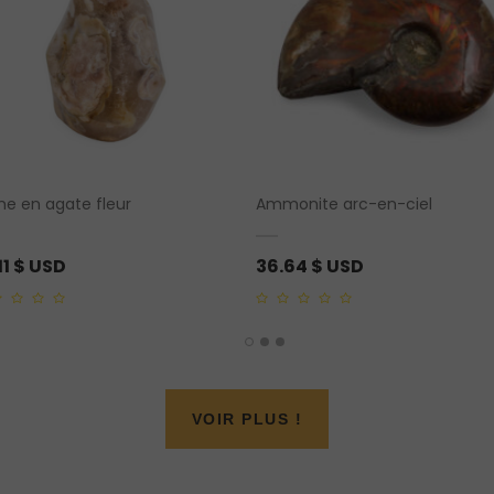
me en agate fleur
Ammonite arc-en-ciel
11
$ USD
36.64
$ USD
0
out
of
5
VOIR PLUS !