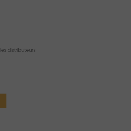
es distributeurs
R