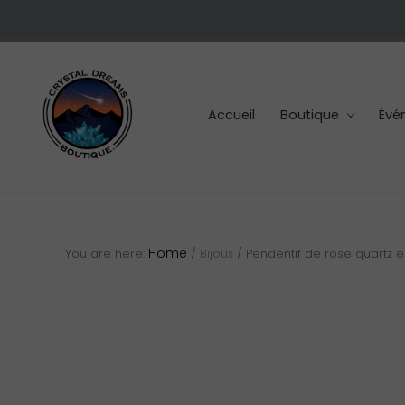
Skip
Skip
Skip
to
to
to
right
main
footer
header
content
navigation
Accueil
Boutique
Évé
Cristaux
et
pierres
Home
You are here:
/
Bijoux
/
Pendentif de rose quartz e