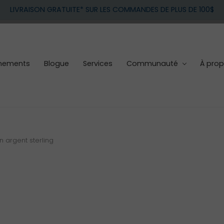
LIVRAISON GRATUITE* SUR LES COMMANDES DE PLUS DE 100$
nements
Blogue
Services
Communauté
À pro
n argent sterling