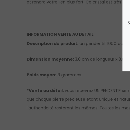
et rendra votre lien plus fort. Ce cristal est très p
INFORMATION VENTE AU DÉTAIL
Description du produit:
un pendentif 100% authent
Dimension moyenne:
3,0 cm de longueur x 3,0 c
Poids moyen:
8 grammes.
*Vente au détail:
vous recevrez UN PENDENTIF semb
que chaque pierre précieuse étant unique et nature
l’authenticité resteront les mêmes. Toutes les mesu