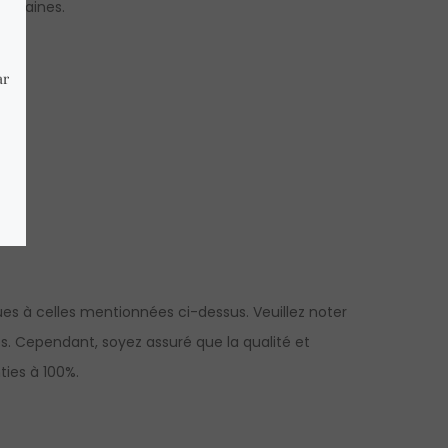
 humaines.
s à celles mentionnées ci-dessus. Veuillez noter
es. Cependant, soyez assuré que la qualité et
ties à 100%.