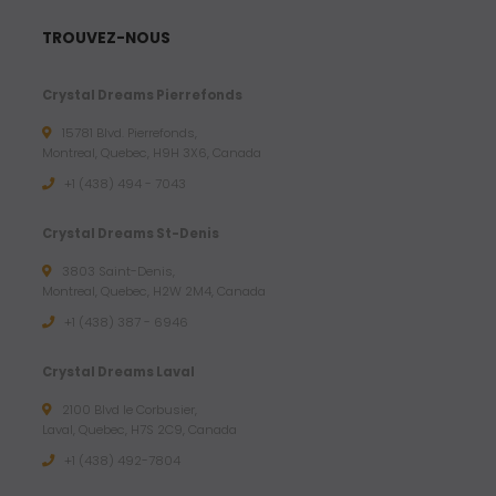
TROUVEZ-NOUS
Crystal Dreams Pierrefonds
15781 Blvd. Pierrefonds,
Montreal, Quebec, H9H 3X6, Canada
+1 (438) 494 - 7043
Crystal Dreams St-Denis
3803 Saint-Denis,
Montreal, Quebec, H2W 2M4, Canada
+1 (438) 387 - 6946
Crystal Dreams Laval
2100 Blvd le Corbusier,
Laval, Quebec, H7S 2C9, Canada
+1 ‪(438) 492-7804‬