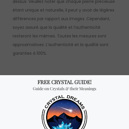
dessus. Veuillez noter que chaque pierre précieuse
étant unique et naturelle, il peut y avoir de légères
différences par rapport aux images. Cependant,
soyez assuré que la qualité et l’authenticité
resteront les mêmes. Toutes les mesures sont
approximatives. L’authenticité et la qualité sont
garanties à 100%.
INFORMATION VENTE EN GROS
Description du produit:
le prix est par pièce (les
prix de gros sont seulement disponible à nos
distributeurs officiels).
*Achat en gros:
le prix est par pièce et vous