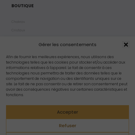
BOUTIQUE
Chakras
Cristaux
Bijoux
Gérer les consentements
Products
Propriétés
Afin de fournir les meilleures expériences, nous utilisons des
technologies telles que les cookies pour stocker et/ou accéder aux
Arômes
informations relatives à l'appareil. Le fait de consentir à ces
Zodiacs
technologies nous permettra de traiter des données telles que le
comportement de navigation ou des identifiants uniques sur ce
site. Le fait de ne pas consentir ou de retirer son consentement peut
avoir des conséquences négatives sur certaines caractéristiques et
fonctions.
Accepter
Refuser