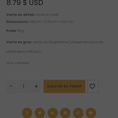
8.79
$ USD
Vente au détail:
vendu à l’unité.
Dimensions:
1.89 cm × 0.79 cm × 0.197 cm
Poids:
15 g
Vente en gros:
vendu au kilogramme (uniquement pour les
distributeurs officiels).
19 en inventaire
quantité
-
+
AJOUTER AU PANIER
de
Pendentif
de
shiva
lingam
en
spirale