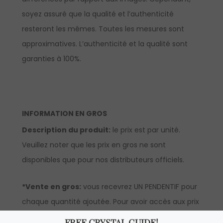
soyez assuré que la qualité et l’authenticité
resteront les mêmes. Toutes les mesures sont
approximatives. L’authenticité et la qualité sont
garanties à 100%.
INFORMATION EN GROS
Description du produit:
le prix est par unité.
Veuillez noter que les prix en gros ne sont
disponibles que pour nos distributeurs officiels.
*Vente en gros:
vous recevrez UN PENDENTIF pour
chaque quantité ajoutée. Pour avoir accès aux prix
en gros, vous devrez faire une
demande
pour