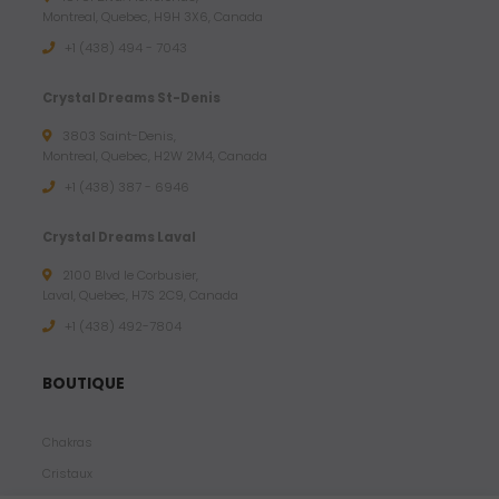
Montreal, Quebec, H9H 3X6, Canada
+1 (438) 494 - 7043
Crystal Dreams St-Denis
3803 Saint-Denis,
Montreal, Quebec, H2W 2M4, Canada
+1 (438) 387 - 6946
Crystal Dreams Laval
2100 Blvd le Corbusier,
Laval, Quebec, H7S 2C9, Canada
+1 ‪(438) 492-7804‬
BOUTIQUE
Chakras
Cristaux