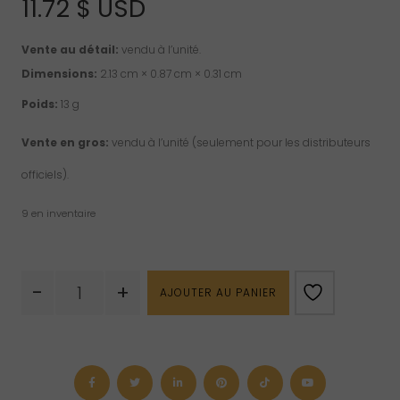
11.72
$ USD
Vente au détail:
vendu à l’unité.
Dimensions:
2.13 cm × 0.87 cm × 0.31 cm
Poids:
13 g
Vente en gros:
vendu à l’unité (seulement pour les distributeurs
officiels).
9 en inventaire
quantité
-
+
AJOUTER AU PANIER
de
Pendentif
en
lapis
lazuli
des
sept