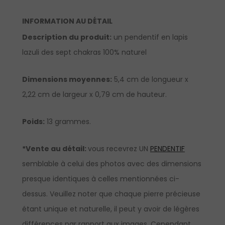
INFORMATION AU DÉTAIL
Description du produit:
un pendentif en lapis
lazuli des sept chakras 100% naturel
Dimensions moyennes:
5,4 cm de longueur x
2,22 cm de largeur x 0,79 cm de hauteur.
Poids:
13 grammes.
*Vente au détail:
vous recevrez UN
PENDENTIF
semblable à celui des photos avec des dimensions
presque identiques à celles mentionnées ci-
dessus. Veuillez noter que chaque pierre précieuse
étant unique et naturelle, il peut y avoir de légères
différences par rapport aux images. Cependant,