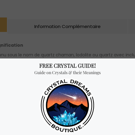
Information Complémentaire
gnification
 sous le nom de quartz chaman, lodolite ou quartz avec inclusi
euses couleurs différentes dans le quartz. On a presque l’im
t amplifiées par le quartz. C’est un puissant talisman pour le bie
ter avec son intuition. Il amplifie la connexion avec la nature, le
t une pierre de manifestation puissante que l’on peut programm