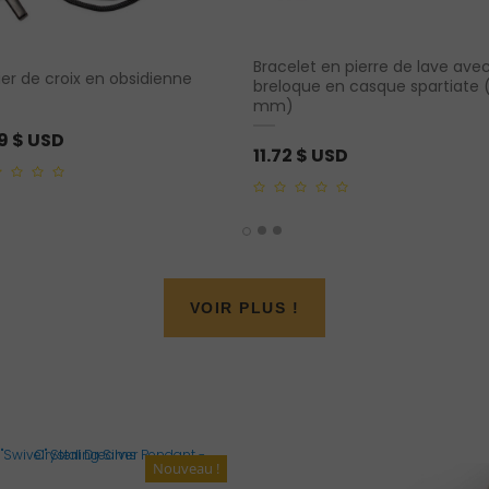
Bracelet en pierre de lave ave
ier de croix en obsidienne
breloque en casque spartiate 
mm)
79
$ USD
11.72
$ USD
0
out
of
5
VOIR PLUS !
Nouveau !