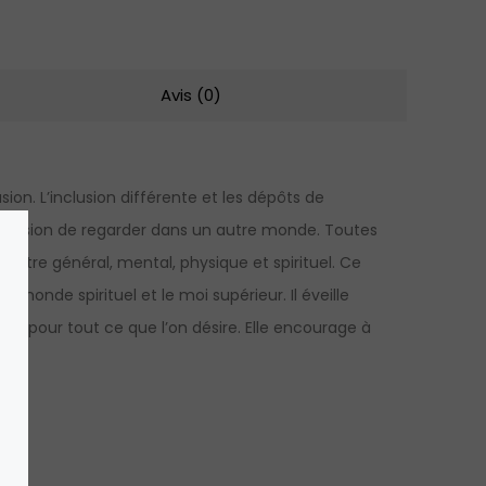
Avis (0)
on. L’inclusion différente et les dépôts de
pression de regarder dans un autre monde. Toutes
n-être général, mental, physique et spirituel. Ce
 monde spirituel et le moi supérieur. Il éveille
er pour tout ce que l’on désire. Elle encourage à