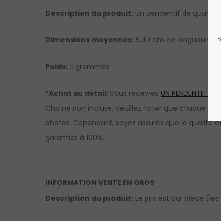
Description du produit:
Un pendentif de quartz a
Dimensions moyennes:
5.40 cm de longueur x 1 
Poids:
11 grammes
*Achat au détail:
Vous recevrez
UN PENDENTIF DE 
Chaîne non incluse. Veuillez noter que chaque pierre
photos. Cependant, soyez assurés que la qualité et
garanties à 100%.
INFORMATION VENTE EN GROS
Description du produit:
Le prix est par pièce (les