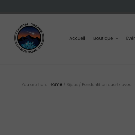
Skip
Skip
Skip
to
to
to
right
main
footer
header
content
navigation
Accueil
Boutique
Évé
Cristaux
et
pierres
Home
You are here:
/
Bijoux
/
Pendentif en quartz avec in