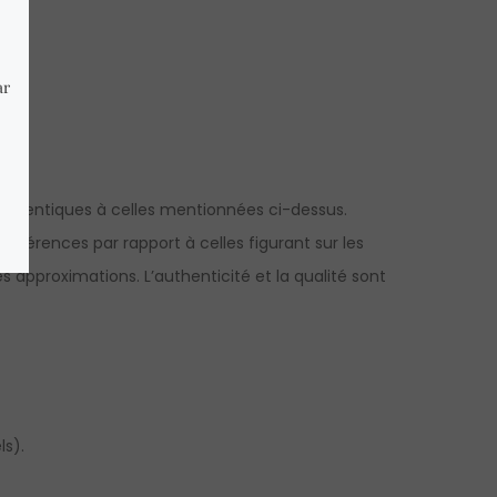
e identiques à celles mentionnées ci-dessus.
différences par rapport à celles figurant sur les
 approximations. L’authenticité et la qualité sont
ls).