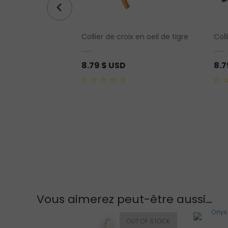
re de lune
Collier de croix en oeil de tigre
Coll
8.79
$ USD
8.
0
0
out
out
of
of
5
5
Vous aimerez peut-être aussi…