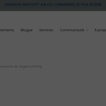
LIVRAISON GRATUITE* SUR LES COMMANDES DE PLUS DE 100$
nements
Blogue
Services
Communauté
À pro
clusions en argent sterling