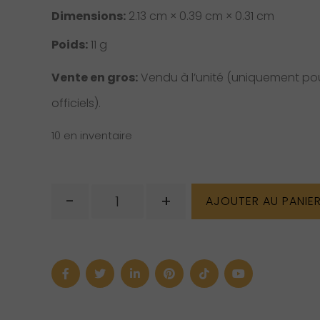
Dimensions:
2.13 cm × 0.39 cm × 0.31 cm
Poids:
11 g
Vente en gros:
Vendu à l’unité (uniquement pour
officiels).
10 en inventaire
quantité
-
+
AJOUTER AU PANIE
de
Pendentif
en
quartz
avec
inclusions