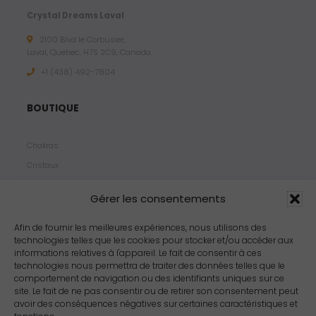
Crystal Dreams Laval
2100 Blvd le Corbusier,
Laval, Quebec, H7S 2C9, Canada
+1 ‪(438) 492-7804‬
BOUTIQUE
Chakras
Cristaux
Bijoux
Gérer les consentements
Products
Propriétés
Afin de fournir les meilleures expériences, nous utilisons des
technologies telles que les cookies pour stocker et/ou accéder aux
Arômes
informations relatives à l'appareil. Le fait de consentir à ces
Zodiacs
technologies nous permettra de traiter des données telles que le
comportement de navigation ou des identifiants uniques sur ce
site. Le fait de ne pas consentir ou de retirer son consentement peut
avoir des conséquences négatives sur certaines caractéristiques et