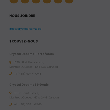
NOUS JOINDRE
info@crystaldreams.ca
TROUVEZ-NOUS
Crystal Dreams Pierrefonds
15781 Blvd. Pierrefonds,
Montreal, Quebec, H9H 3X6, Canada
+1 (438) 494 - 7043
Crystal Dreams St-Denis
3803 Saint-Denis,
Montreal, Quebec, H2W 2M4, Canada
+1 (438) 387 - 6946