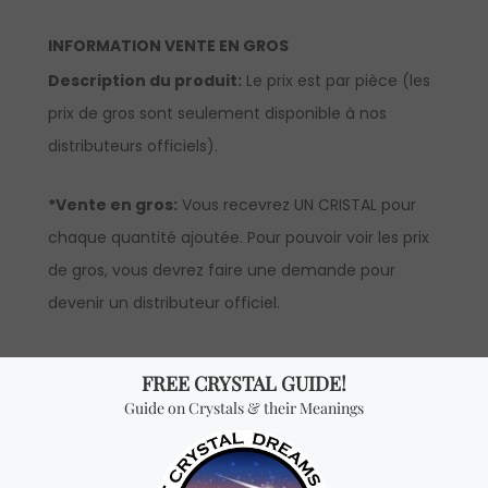
INFORMATION VENTE EN GROS
Description du produit:
Le prix est par pièce (les
prix de gros sont seulement disponible à nos
distributeurs officiels).
*Vente en gros:
Vous recevrez UN CRISTAL pour
chaque quantité ajoutée. Pour pouvoir voir les prix
de gros, vous devrez faire une demande pour
devenir un distributeur officiel.
Vous cherchez quelque
chose de spécial? Jetez
un coup d'œil à nos