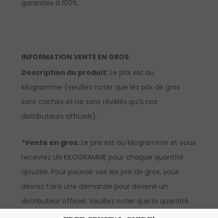
garanties à 100%.
INFORMATION VENTE EN GROS
Description du produit:
Le prix est au
kilogramme (veuillez noter que les prix de gros
sont cachés et ne sont révélés qu’à nos
distributeurs officiels).
*Vente en gros:
Le prix est au kilogramme et vous
recevrez UN KILOGRAMME pour chaque quantité
ajoutée. Pour pouvoir voir les prix de gros, vous
devrez faire une demande pour devenir un
distributeur officiel. Veuillez noter que la quantité
minimum à commander pour la vente en gros de