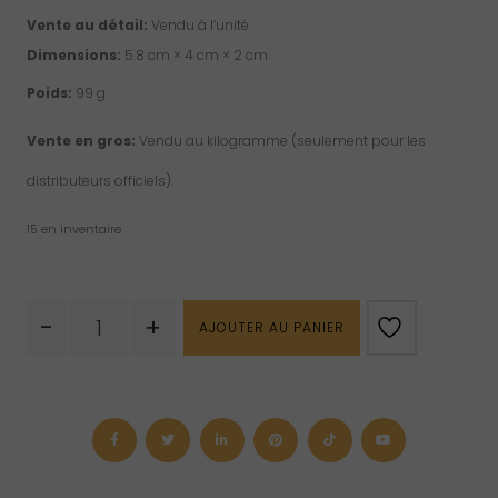
Vente au détail:
Vendu à l’unité.
Dimensions:
5.8 cm × 4 cm × 2 cm
Poids:
99 g
Vente en gros:
Vendu au kilogramme (seulement pour les
distributeurs officiels).
15 en inventaire
quantité
-
+
AJOUTER AU PANIER
de
Pierre
de
paume
en
oeil
de
tigre