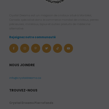
Crystal Dreams est un magasin de cristaux situé à Montréal,
Canada spécialisé dans le commerce mondial de cristaux, pierres
précieuses, minéraux, bijoux et autres produits de médecine
alternative.
Rejoignez notre communauté
NOUS JOINDRE
info@crystaldreams.ca
TROUVEZ-NOUS
Crystal Dreams Pierrefonds