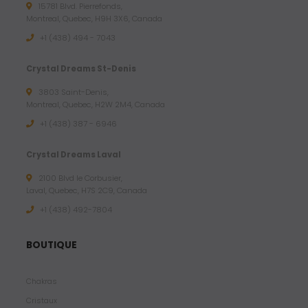
15781 Blvd. Pierrefonds,
Montreal, Quebec, H9H 3X6, Canada
+1 (438) 494 - 7043
Crystal Dreams St-Denis
3803 Saint-Denis,
Montreal, Quebec, H2W 2M4, Canada
+1 (438) 387 - 6946
Crystal Dreams Laval
2100 Blvd le Corbusier,
Laval, Quebec, H7S 2C9, Canada
+1 ‪(438) 492-7804‬
BOUTIQUE
Chakras
Cristaux