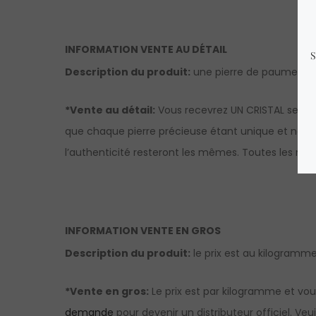
INFORMATION VENTE AU DÉTAIL
Description du produit:
une pierre de paume en l
*Vente au détail:
Vous recevrez UN CRISTAL sembla
que chaque pierre précieuse étant unique et nature
l’authenticité resteront les mêmes. Toutes les mesu
INFORMATION VENTE EN GROS
Description du produit:
le prix est au kilogramme 
*Vente en gros:
Le prix est par kilogramme et vou
demande
pour devenir un distributeur officiel. V