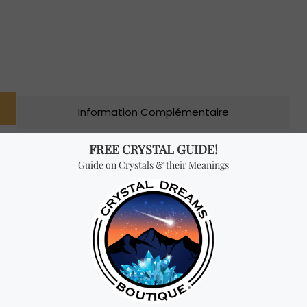
Information Complémentaire
 l’abondance, la prospérité, guérit les blessures émotionnelles
es compétitions. Il élimine également la peur et le stress tout 
al peut devenir un puissant aimant de la chance. Ce cristal est
nergies négatives. Il aide également à surmonter la peur du temp
 la sagesse ancienne de manière douce. Ce cristal peut être util