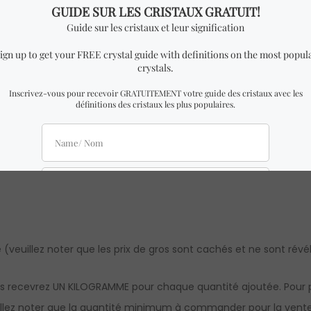
’aventurine de haute qualité, 100% authentique
ble à celui des photos avec des dimensions presque identiques 
lle, il peut y avoir de légères différences par rapport aux imag
res sont approximatives. L’authenticité et la qualité sont garan
(veuillez noter que les prix de gros sont cachés et ne sont révélé
s recevrez UN KILOGRAMME pour chaque quantité ajoutée. Pour pou
euillez noter que la quantité minimum à commander pour la vente