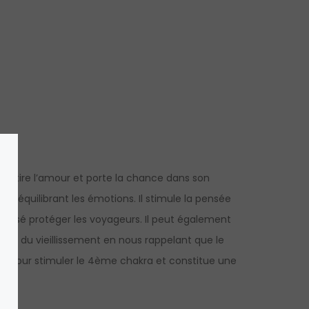
, attire l’amour et porte la chance dans son
en équilibrant les émotions. Il stimule la pensée
 censé protéger les voyageurs. Il peut également
s et du vieillissement en nous rappelant que le
isé pour stimuler le 4ème chakra et constitue une