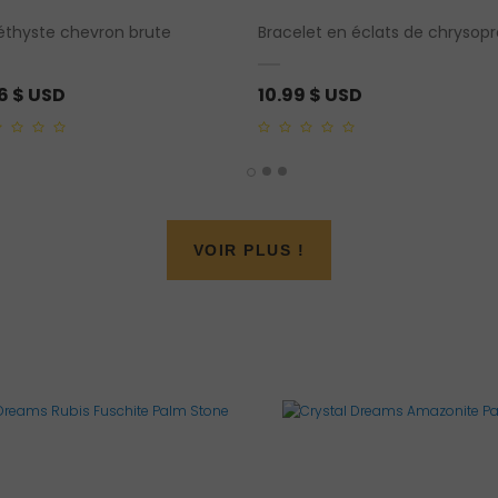
thyste chevron brute
Bracelet en éclats de chrysop
86
$ USD
10.99
$ USD
0
out
of
5
VOIR PLUS !