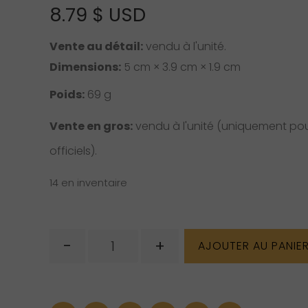
8.79
$ USD
Vente au détail:
vendu à l'unité.
Dimensions:
5 cm × 3.9 cm × 1.9 cm
Poids:
69 g
Vente en gros:
vendu à l'unité (uniquement pour
officiels).
14 en inventaire
quantité
-
+
AJOUTER AU PANIE
de
Pierre
de