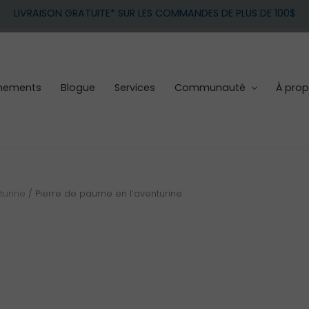
LIVRAISON GRATUITE* SUR LES COMMANDES DE PLUS DE 100$
nements
Blogue
Services
Communauté
À pro
turine
/
Pierre de paume en l’aventurine