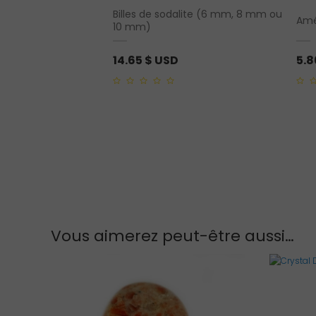
Billes de sodalite (6 mm, 8 mm ou
turine
Amé
10 mm)
14.65
$ USD
5.
0
0
out
out
of
of
5
5
Vous aimerez peut-être aussi…