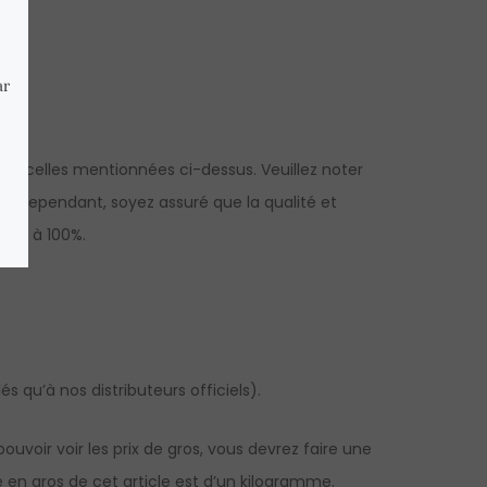
à celles mentionnées ci-dessus. Veuillez noter
es. Cependant, soyez assuré que la qualité et
ties à 100%.
s qu’à nos distributeurs officiels).
voir voir les prix de gros, vous devrez faire une
 en gros de cet article est d’un kilogramme.