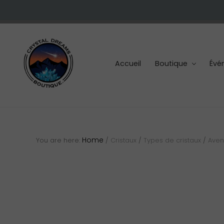
Skip
Skip
Skip
to
to
to
right
main
footer
header
content
navigation
Accueil
Boutique
Évé
Cristaux
et
pierres
Home
You are here:
/
Cristaux
/
Types de cristaux
/
Aven