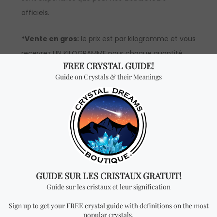
officiels.
*Vente en gros:
le prix est par kilogramme et vous
recevrez UN KILOGRAMME pour chaque quantité
ajoutée. Pour avoir accès aux prix en gros, vous
devrez faire une demande pour devenir un
distributeur officiel. Veuillez noter que la quantité
minimum à commander pour la vente en gros de
cet article est d’un kilogramme.
Vous cherchez quelque
chose de spécial? Jetez
un coup d'œil à nos