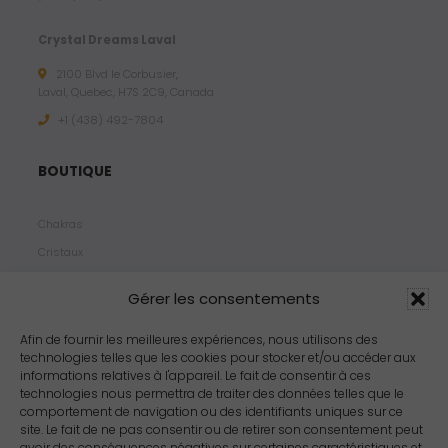
Crystal Dreams Laval
2100 Blvd le Corbusier,
Laval, Quebec, H7S 2C9, Canada
+1 ‪(438) 492-7804‬
BOUTIQUE
Chakras
Cristaux
Bijoux
Gérer les consentements
Products
Propriétés
Afin de fournir les meilleures expériences, nous utilisons des
technologies telles que les cookies pour stocker et/ou accéder aux
Arômes
informations relatives à l'appareil. Le fait de consentir à ces
Zodiacs
technologies nous permettra de traiter des données telles que le
comportement de navigation ou des identifiants uniques sur ce
site. Le fait de ne pas consentir ou de retirer son consentement peut
avoir des conséquences négatives sur certaines caractéristiques et