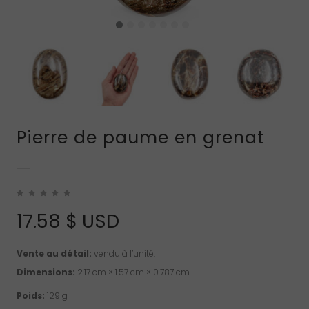
Pierre de paume en grenat
17.58
$ USD
Vente au détail:
vendu à l’unité.
Dimensions:
2.17 cm × 1.57 cm × 0.787 cm
Poids:
129 g