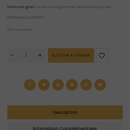
Vente en gros:
vendu au kilogramme (seulement pour les
distributeurs officiels).
15 en inventaire
quantité
-
+
AJOUTER AU PANIER
de
Pierre
de
paume
en
grenat
Description
Information Complémentaire